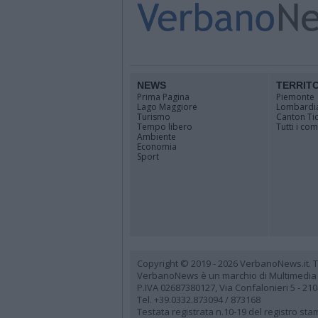
NEWS
TERRIT
Prima Pagina
Piemonte
Lago Maggiore
Lombardi
Turismo
Canton Ti
Tempo libero
Tutti i co
Ambiente
Economia
Sport
Copyright © 2019 - 2026 VerbanoNews.it. Tutti
VerbanoNews è un marchio di Multimedia
P.IVA 02687380127, Via Confalonieri 5 - 21
Tel. +39.0332.873094 / 873168
Testata registrata n.10-19 del registro st