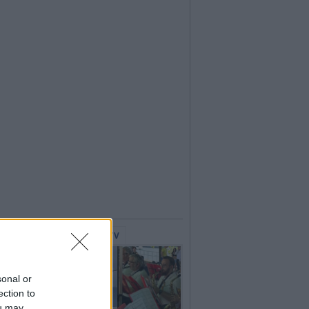
lerie Fotografiche
WebTV
sonal or
ection to
ou may