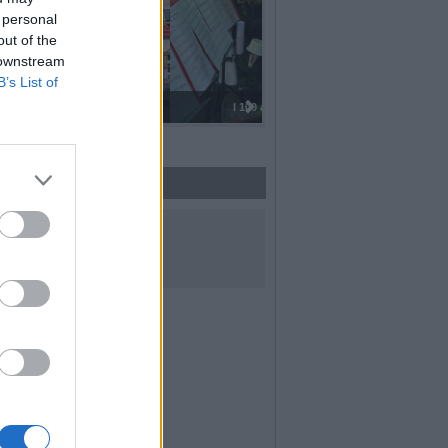
 personal
out of the
 downstream
B’s List of
I 100 anni del Corpo Musicale di
UICI SUI SOCIAL