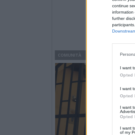
continue se
information 
further disc
participants
Downstream 
Persona
COMUNITÀ
I want t
Opted 
I want t
Opted 
I want 
Advertis
Opted 
I want t
of my P