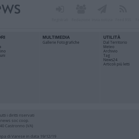
Registrati
Redazione
Invia notizia
Feed RSS
F
ORI
MULTIMEDIA
UTILITÀ
Gallerie Fotografiche
Dal Territorio
a
Meteo
cino
Archivio
muni
Tag
News24
Articoli più letti
 i diritti riservati
 news soc coop.
040 Castronno (VA)
ampa di Varese in data 19/12/19