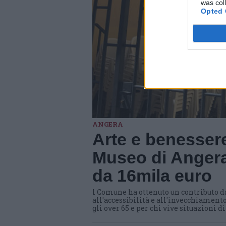
was col
Opted 
ANGERA
Arte e benessere
Museo di Angera
da 16mila euro
l Comune ha ottenuto un contributo d
all'accessibilità e all'invecchiamento
gli over 65 e per chi vive situazioni d