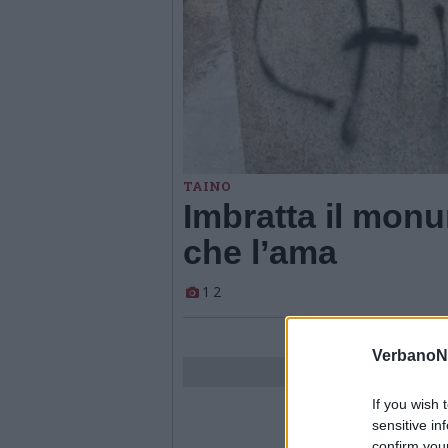
TAINO
Imbratta il monu
che l’ama
1
2
VerbanoN
If you wish 
sensitive in
confirm you