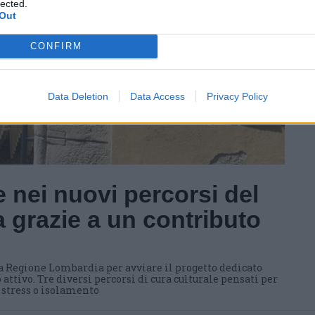
lected.
Out
CONFIRM
Data Deletion
Data Access
Privacy Policy
 nei nuovi percorsi del
 grazie a un contributo
a Regione Lombardia per avviare il progetto dedicato
 attivo. Tre diversi percorsi di cura culturale pensati per
i stress o isolamento