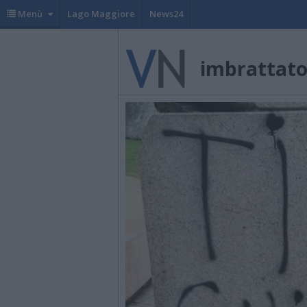
Menù
Lago Maggiore
News24
imbrattato