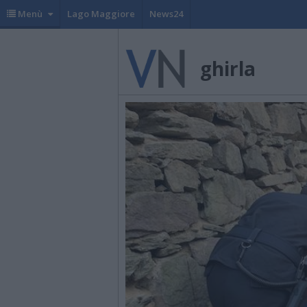
Menù
Lago Maggiore
News24
ghirla