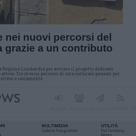
 nei nuovi percorsi del
 grazie a un contributo
a Regione Lombardia per avviare il progetto dedicato
 attivo. Tre diversi percorsi di cura culturale pensati per
i stress o isolamento
Registrati
Redazione
Invia notizia
Feed RSS
F
ORI
MULTIMEDIA
UTILITÀ
Gallerie Fotografiche
Dal Territorio
a
Meteo