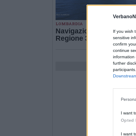
VerbanoN
LOMBARDIA
Navigazione sui laghi, d
If you wish 
Regione 3,5 milioni di e
sensitive in
confirm you
continue se
information 
further disc
participants
Downstream 
Persona
I want t
Opted 
I want t