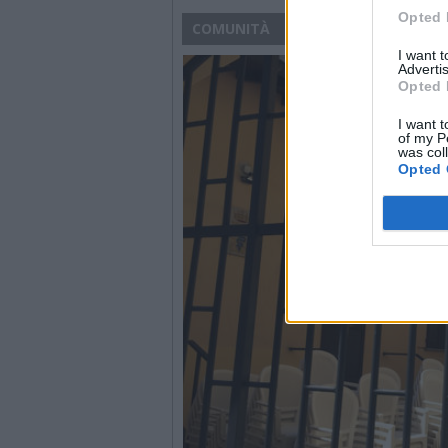
Opted 
COMUNITÀ
I want 
Advertis
Opted 
I want t
of my P
was col
Opted 