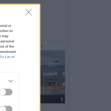
sonal or
ection to
ou may
 personal
out of the
lerie Fotografiche
WebTV
 downstream
B’s List of
Dall’oro alla fiaccola: ...
I 100 anni del Corpo Musicale di