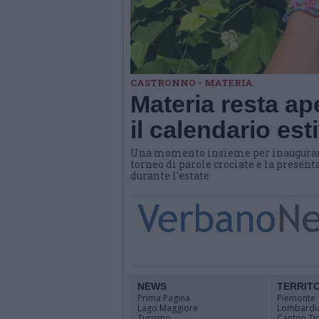
CASTRONNO - MATERIA
Materia resta ap
il calendario es
Una momento insieme per inaugurare 
torneo di parole crociate e la presen
durante l'estate
NEWS
TERRIT
Prima Pagina
Piemonte
Lago Maggiore
Lombardi
Turismo
Canton Ti