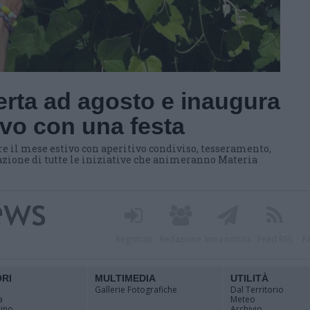
erta ad agosto e inaugura
tivo con una festa
il mese estivo con aperitivo condiviso, tesseramento,
tazione di tutte le iniziative che animeranno Materia
Registrati
Redazione
Invia notizia
Feed RSS
F
ORI
MULTIMEDIA
UTILITÀ
Gallerie Fotografiche
Dal Territorio
a
Meteo
cino
Archivio