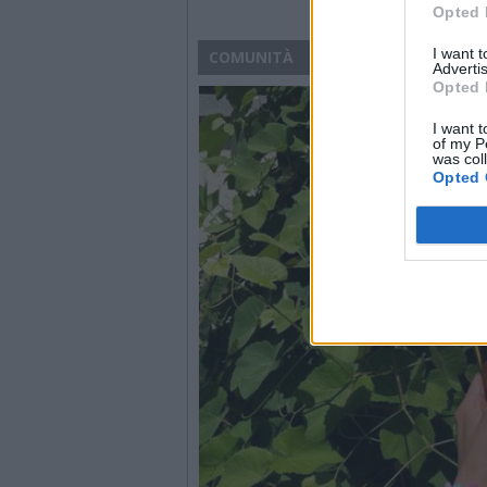
Opted 
I want 
COMUNITÀ
Advertis
Opted 
I want t
of my P
was col
Opted 