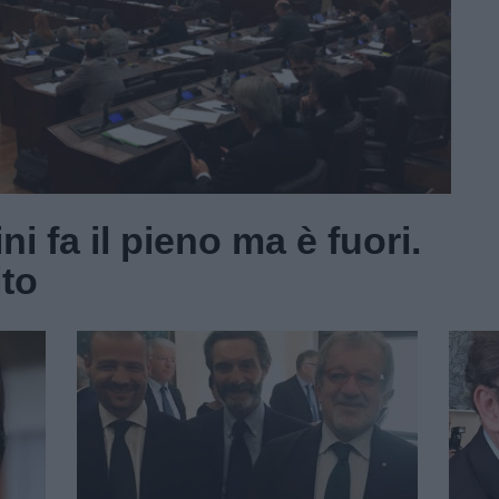
ni fa il pieno ma è fuori.
ito