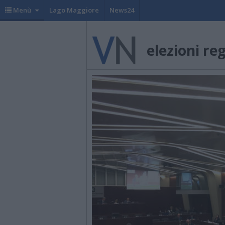
Menù
Lago Maggiore
News24
elezioni re