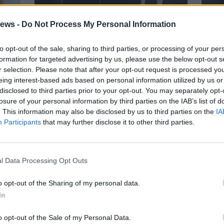
ews -
Do Not Process My Personal Information
LUINO
LUIN
to opt-out of the sale, sharing to third parties, or processing of your per
Luino, le elezioni e gli
Elez
formation for targeted advertising by us, please use the below opt-out s
scenari di governo della
can
r selection. Please note that after your opt-out request is processed y
città
pen
eing interest-based ads based on personal information utilized by us or
disclosed to third parties prior to your opt-out. You may separately opt-
losure of your personal information by third parties on the IAB’s list of
Gal
. This information may also be disclosed by us to third parties on the
IA
Guarda l'archivio
Participants
that may further disclose it to other third parties.
l Data Processing Opt Outs
o opt-out of the Sharing of my personal data.
In
o opt-out of the Sale of my Personal Data.