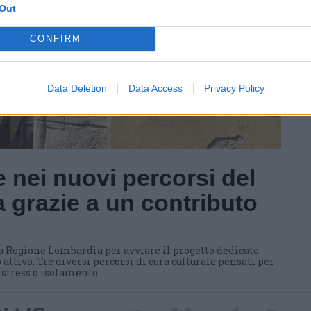
Out
CONFIRM
Data Deletion
Data Access
Privacy Policy
 nei nuovi percorsi del
 grazie a un contributo
a Regione Lombardia per avviare il progetto dedicato
 attivo. Tre diversi percorsi di cura culturale pensati per
i stress o isolamento