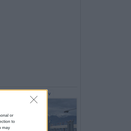
lerie Fotografiche
WebTV
sonal or
ection to
ou may