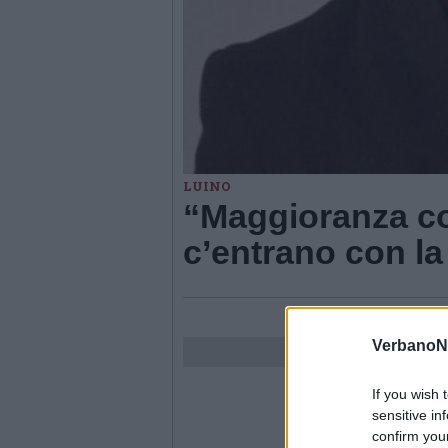
LUINO
“Maggioranza com
c’entrano con l
VerbanoN
If you wish 
sensitive in
confirm you