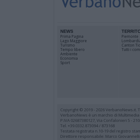
NEWS
TERRIT
Prima Pagina
Piemonte
Lago Maggiore
Lombardi
Turismo
Canton Ti
Tempo libero
Tutti i co
Ambiente
Economia
Sport
Copyright © 2019 - 2026 VerbanoNews.it. Tutti
VerbanoNews è un marchio di Multimedia
P.IVA 02687380127, Via Confalonieri 5 - 21
Tel. +39.0332.873094 / 873168
Testata registrata n.10-19 del registro st
Direttore responsabile: Marco Giovannelli