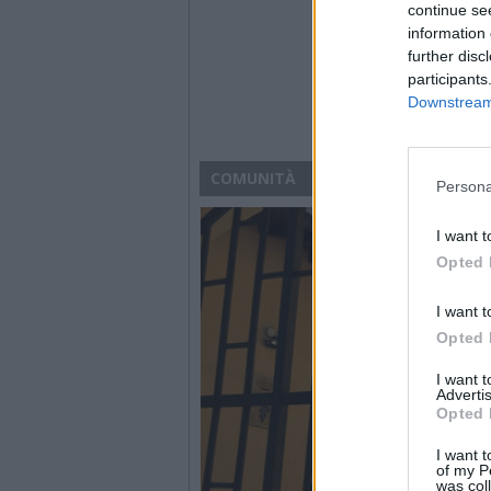
continue se
information 
further disc
participants
Downstream 
COMUNITÀ
Persona
I want t
Opted 
I want t
Opted 
I want 
Advertis
Opted 
I want t
of my P
was col