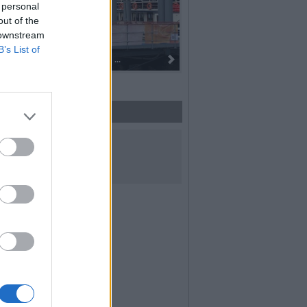
 personal
out of the
 downstream
B’s List of
Dall’oro alla fiaccola: ...
UICI SUI SOCIAL