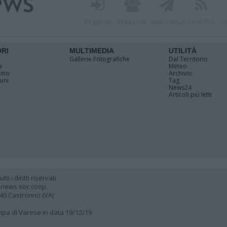
Registrati
Redazione
Invia notizia
Feed RSS
F
ORI
MULTIMEDIA
UTILITÀ
Gallerie Fotografiche
Dal Territorio
a
Meteo
cino
Archivio
muni
Tag
News24
Articoli più letti
 i diritti riservati
 news soc coop.
040 Castronno (VA)
ampa di Varese in data 19/12/19