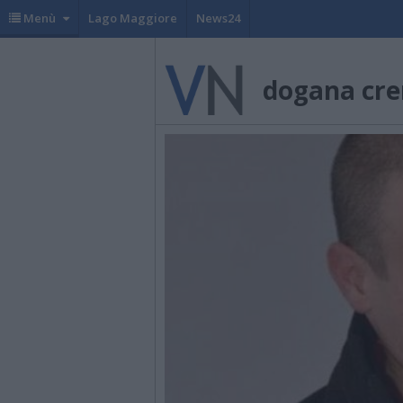
Menù
Lago Maggiore
News24
dogana cr