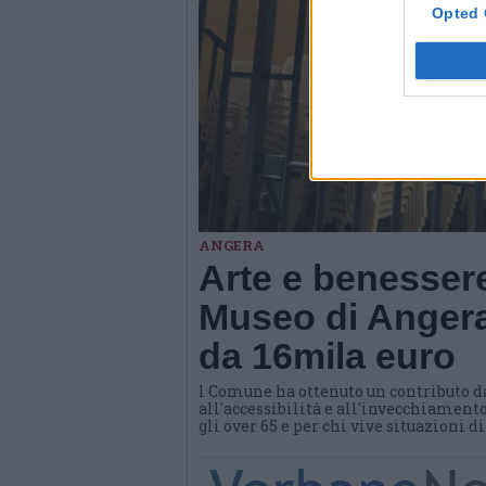
Opted 
ANGERA
Arte e benessere
Museo di Angera
da 16mila euro
l Comune ha ottenuto un contributo d
all'accessibilità e all'invecchiamento
gli over 65 e per chi vive situazioni d