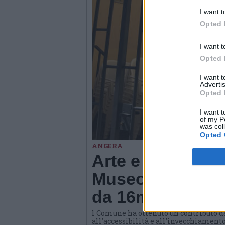
I want t
Opted 
I want t
Opted 
I want 
Advertis
Opted 
I want t
of my P
was col
Opted 
ANGERA
Arte e benessere
Museo di Angera
da 16mila euro
l Comune ha ottenuto un contributo d
all'accessibilità e all'invecchiamento