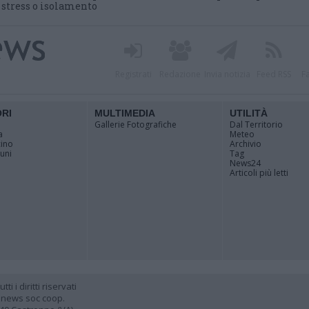
i stress o isolamento
Registrati
Redazione
Invia notizia
Feed RSS
F
ORI
MULTIMEDIA
UTILITÀ
Gallerie Fotografiche
Dal Territorio
a
Meteo
cino
Archivio
muni
Tag
News24
Articoli più letti
 i diritti riservati
 news soc coop.