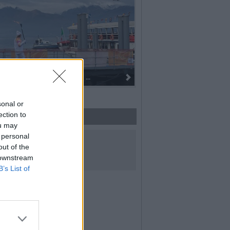
Dall’oro alla fiaccola: ...
sonal or
ection to
ou may
 personal
UICI SUI SOCIAL
out of the
 downstream
B’s List of