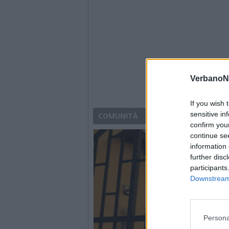
VerbanoN
If you wish 
sensitive in
COMUNITÀ
confirm you
continue se
information 
further disc
participants
Downstream 
Persona