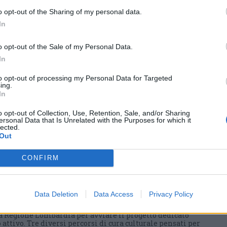
o opt-out of the Sharing of my personal data.
In
o opt-out of the Sale of my Personal Data.
In
to opt-out of processing my Personal Data for Targeted
ing.
In
o opt-out of Collection, Use, Retention, Sale, and/or Sharing
ersonal Data that Is Unrelated with the Purposes for which it
lected.
Out
 nei nuovi percorsi del
CONFIRM
 grazie a un contributo
Data Deletion
Data Access
Privacy Policy
a Regione Lombardia per avviare il progetto dedicato
 attivo. Tre diversi percorsi di cura culturale pensati per