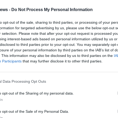
ews -
Do Not Process My Personal Information
GERMIGNAGA
Franco Nembrini racconta
to opt-out of the sale, sharing to third parties, or processing of your per
Miguel Mañara
formation for targeted advertising by us, please use the below opt-out s
r selection. Please note that after your opt-out request is processed y
eing interest-based ads based on personal information utilized by us or
Gal
disclosed to third parties prior to your opt-out. You may separately opt-
Guarda l'archivio
losure of your personal information by third parties on the IAB’s list of
. This information may also be disclosed by us to third parties on the
IA
Participants
that may further disclose it to other third parties.
l Data Processing Opt Outs
o opt-out of the Sharing of my personal data.
In
o opt-out of the Sale of my Personal Data.
In