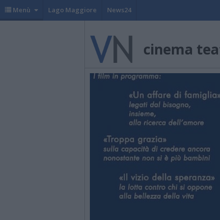
Menù
Lago Maggiore
News24
cinema teat