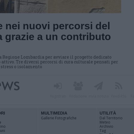
 nei nuovi percorsi del
 grazie a un contributo
a Regione Lombardia per avviare il progetto dedicato
 attivo. Tre diversi percorsi di cura culturale pensati per
i stress o isolamento
Registrati
Redazione
Invia notizia
Feed RSS
F
ORI
MULTIMEDIA
UTILITÀ
Gallerie Fotografiche
Dal Territorio
a
Meteo
cino
Archivio
muni
Tag