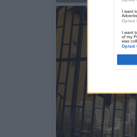
I want 
Advertis
Opted 
I want t
of my P
was col
Opted 