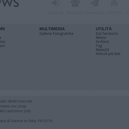
Registrati
Redazione
Invia notizia
Feed RSS
F
ORI
MULTIMEDIA
UTILITÀ
Gallerie Fotografiche
Dal Territorio
a
Meteo
cino
Archivio
muni
Tag
News24
Articoli più letti
 i diritti riservati
 news soc coop.
040 Castronno (VA)
ampa di Varese in data 19/12/19