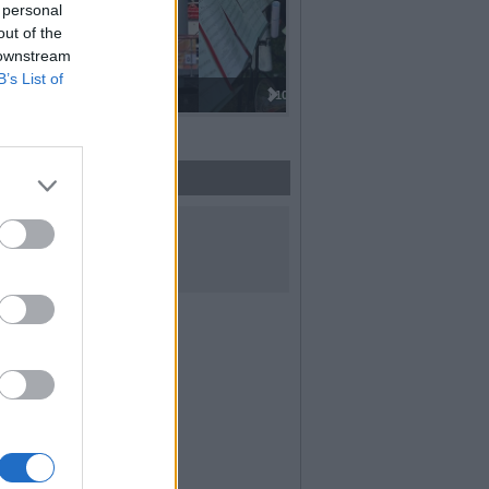
 personal
out of the
 downstream
B’s List of
I 100 anni del Corpo Musicale di
UICI SUI SOCIAL