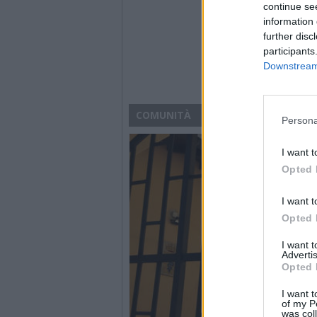
continue se
information 
further disc
participants
Downstream 
COMUNITÀ
Persona
I want t
Opted 
I want t
Opted 
I want 
Advertis
Opted 
I want t
of my P
was col