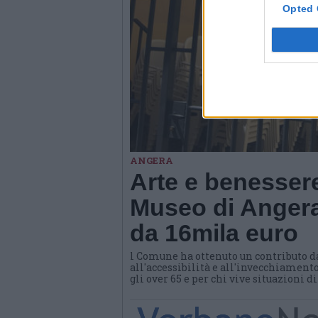
Opted 
ANGERA
Arte e benessere
Museo di Angera
da 16mila euro
l Comune ha ottenuto un contributo d
all'accessibilità e all'invecchiamento
gli over 65 e per chi vive situazioni d