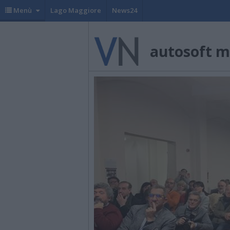
Menù
Lago Maggiore
News24
autosoft m