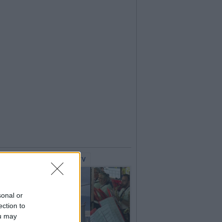
lerie Fotografiche
WebTV
sonal or
ection to
ou may