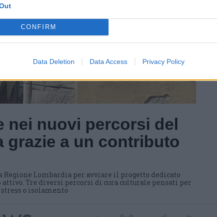
Out
CONFIRM
Data Deletion
Data Access
Privacy Policy
 nei nuovi percorsi del
 grazie a un contributo
a Regione Lombardia per avviare il progetto dedicato
 attivo. Tre diversi percorsi di cura culturale pensati per
i stress o isolamento