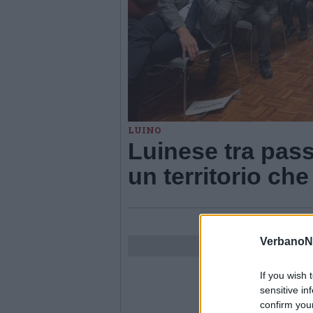
LUINO
Luinese tra passa
un territorio ch
VerbanoN
If you wish 
sensitive in
confirm you