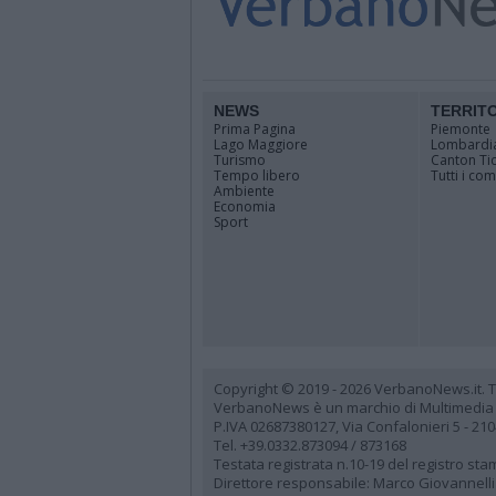
NEWS
TERRIT
Prima Pagina
Piemonte
Lago Maggiore
Lombardi
Turismo
Canton Ti
Tempo libero
Tutti i co
Ambiente
Economia
Sport
Copyright © 2019 - 2026 VerbanoNews.it. Tutti
VerbanoNews è un marchio di Multimedia
P.IVA 02687380127, Via Confalonieri 5 - 21
Tel. +39.0332.873094 / 873168
Testata registrata n.10-19 del registro st
Direttore responsabile: Marco Giovannelli