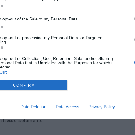
In
o opt-out of the Sale of my Personal Data.
In
to opt-out of processing my Personal Data for Targeted
ing.
In
o opt-out of Collection, Use, Retention, Sale, and/or Sharing
ersonal Data that Is Unrelated with the Purposes for which it
lected.
Out
 nei nuovi percorsi del
CONFIRM
 grazie a un contributo
Data Deletion
Data Access
Privacy Policy
a Regione Lombardia per avviare il progetto dedicato
 attivo. Tre diversi percorsi di cura culturale pensati per
i stress o isolamento