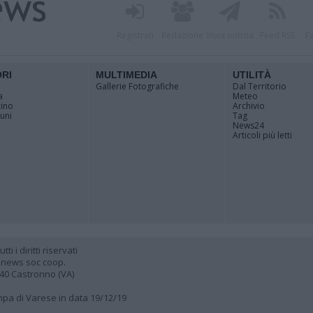
Registrati
Redazione
Invia notizia
Feed RSS
F
ORI
MULTIMEDIA
UTILITÀ
Gallerie Fotografiche
Dal Territorio
a
Meteo
cino
Archivio
muni
Tag
News24
Articoli più letti
 i diritti riservati
 news soc coop.
040 Castronno (VA)
ampa di Varese in data 19/12/19