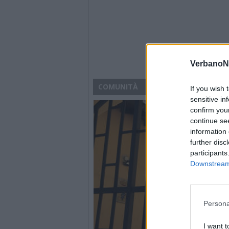
VerbanoN
COMUNITÀ
If you wish 
sensitive in
confirm you
continue se
information 
further disc
participants
Downstream 
Persona
I want t