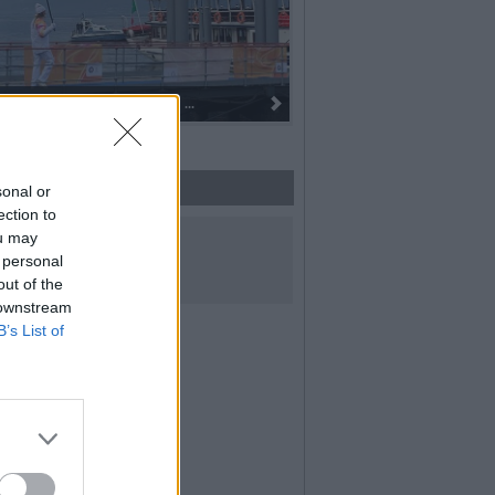
la fiaccola: ...
I 100 anni del Corpo Musicale di
sonal or
ection to
UICI SUI SOCIAL
ou may
 personal
out of the
 downstream
B’s List of