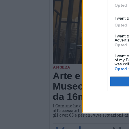
Opted 
I want t
Opted 
I want 
Advertis
Opted 
I want t
of my P
was col
ANGERA
Opted 
Arte e benessere
Museo di Angera
da 16mila euro
l Comune ha ottenuto un contributo d
all'accessibilità e all'invecchiamento
gli over 65 e per chi vive situazioni d