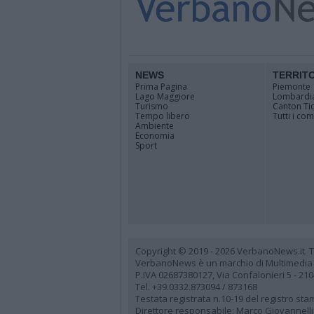
NEWS
TERRIT
Prima Pagina
Piemonte
Lago Maggiore
Lombardi
Turismo
Canton Ti
Tempo libero
Tutti i co
Ambiente
Economia
Sport
Copyright © 2019 - 2026 VerbanoNews.it. Tutti
VerbanoNews è un marchio di Multimedia
P.IVA 02687380127, Via Confalonieri 5 - 21
Tel. +39.0332.873094 / 873168
Testata registrata n.10-19 del registro st
Direttore responsabile: Marco Giovannelli