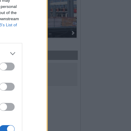
ou may
 personal
out of the
 downstream
B’s List of
Dall’oro alla fiaccola: ...
UICI SUI SOCIAL