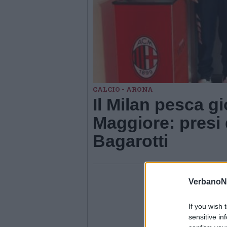
CALCIO - ARONA
Il Milan pesca gi
Maggiore: presi 
Bagarotti
VerbanoN
If you wish 
sensitive in