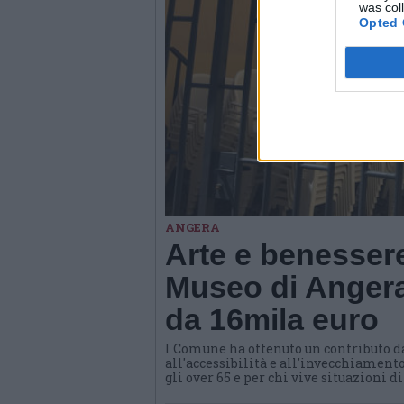
was col
Opted 
ANGERA
Arte e benessere
Museo di Angera
da 16mila euro
l Comune ha ottenuto un contributo d
all'accessibilità e all'invecchiamento
gli over 65 e per chi vive situazioni d