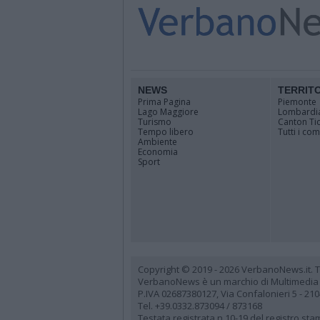
NEWS
TERRIT
Prima Pagina
Piemonte
Lago Maggiore
Lombardi
Turismo
Canton Ti
Tempo libero
Tutti i co
Ambiente
Economia
Sport
Copyright © 2019 - 2026 VerbanoNews.it. Tutti
VerbanoNews è un marchio di Multimedia
P.IVA 02687380127, Via Confalonieri 5 - 21
Tel. +39.0332.873094 / 873168
Testata registrata n.10-19 del registro st