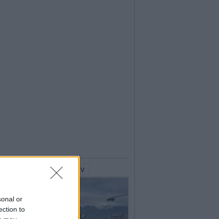
lerie Fotografiche
WebTV
sonal or
ection to