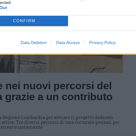
lected.
Out
CONFIRM
Data Deletion
Data Access
Privacy Policy
 nei nuovi percorsi del
 grazie a un contributo
a Regione Lombardia per avviare il progetto dedicato
 attivo. Tre diversi percorsi di cura culturale pensati per
i stress o isolamento