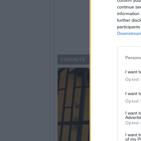
confirm you
continue se
information 
further disc
participants
Downstream 
Persona
COMUNITÀ
I want t
Opted 
I want t
Opted 
I want 
Advertis
Opted 
I want t
of my P