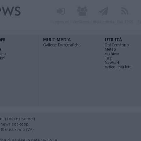
Registrati
Redazione
Invia notizia
Feed RSS
F
ORI
MULTIMEDIA
UTILITÀ
Gallerie Fotografiche
Dal Territorio
a
Meteo
cino
Archivio
muni
Tag
News24
Articoli più letti
 i diritti riservati
 news soc coop.
040 Castronno (VA)
ampa di Varese in data 19/12/19