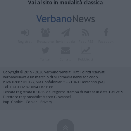
Vai al sito in modalità classica
Registrati
Redazione
Invia notizia
Feed RSS
Facebook
Twitter
Contatti
Pubblicità
Copyright © 2019 - 2026 VerbanoNews.it. Tutti i diritti riservati
VerbanoNews è un marchio di Multimedia news soc coop.
P.IVA 02687380127, Via Confalonieri 5 - 21040 Castronno (VA)
Tel. +39.0332.873094 / 873168
Testata registrata n.10-19 del registro stampa di Varese in data 19/12/19
Direttore responsabile: Marco Giovannelli
Imp. Cookie
-
Cookie
-
Privacy