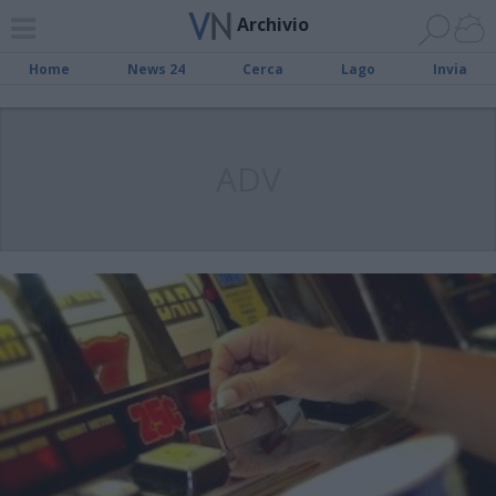
Archivio
Home
News 24
Cerca
Lago
Invia
ADV