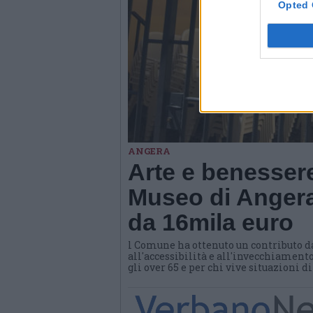
Opted 
ANGERA
Arte e benessere
Museo di Angera
da 16mila euro
l Comune ha ottenuto un contributo d
all'accessibilità e all'invecchiamento
gli over 65 e per chi vive situazioni d