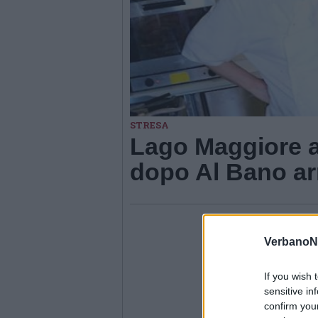
STRESA
Lago Maggiore a
dopo Al Bano arr
VerbanoN
If you wish 
sensitive in
confirm you