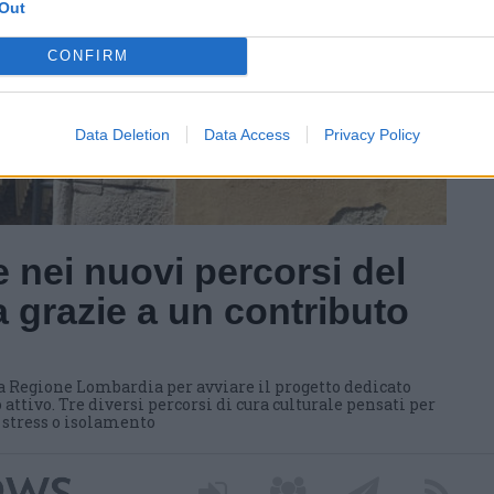
Out
CONFIRM
Data Deletion
Data Access
Privacy Policy
 nei nuovi percorsi del
 grazie a un contributo
a Regione Lombardia per avviare il progetto dedicato
 attivo. Tre diversi percorsi di cura culturale pensati per
i stress o isolamento