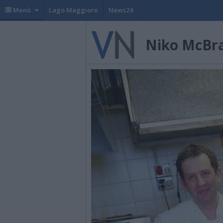
Menù
Lago Maggiore
News24
Niko McBr