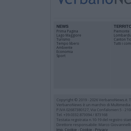
NEWS
TERRIT
Prima Pagina
Piemonte
Lago Maggiore
Lombardi
Turismo
Canton Ti
Tempo libero
Tutti i co
Ambiente
Economia
Sport
Copyright © 2019 - 2026 VerbanoNews.it. Tutti
VerbanoNews è un marchio di Multimedia
P.IVA 02687380127, Via Confalonieri 5 - 21
Tel. +39.0332.873094 / 873168
Testata registrata n.10-19 del registro st
Direttore responsabile: Marco Giovannelli
Imp. Cookie
-
Cookie
-
Privacy