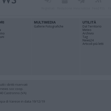
Registrati
Redazione
Invia notizia
Feed RSS
F
ORI
MULTIMEDIA
UTILITÀ
Gallerie Fotografiche
Dal Territorio
a
Meteo
cino
Archivio
muni
Tag
News24
Articoli più letti
 i diritti riservati
 news soc coop.
040 Castronno (VA)
ampa di Varese in data 19/12/19