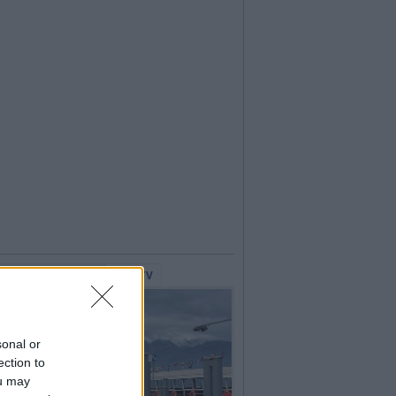
lerie Fotografiche
WebTV
sonal or
ection to
ou may