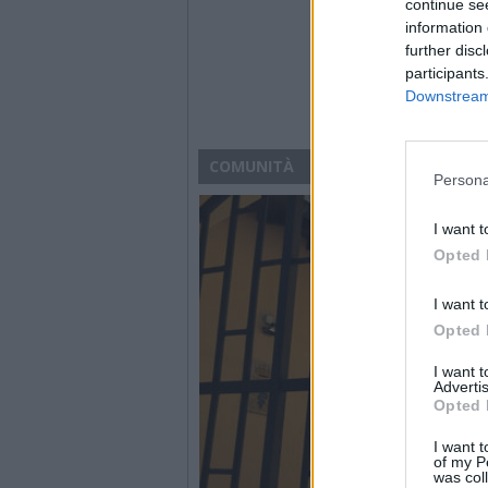
continue se
information 
further disc
participants
Downstream 
COMUNITÀ
Persona
I want t
Opted 
I want t
Opted 
I want 
Advertis
Opted 
I want t
of my P
was col