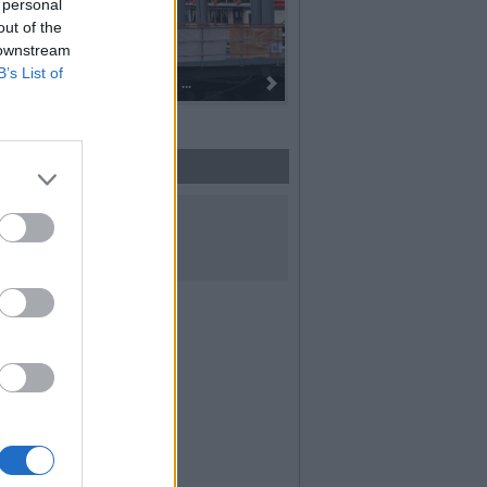
 personal
out of the
 downstream
B’s List of
Dall’oro alla fiaccola: ...
UICI SUI SOCIAL