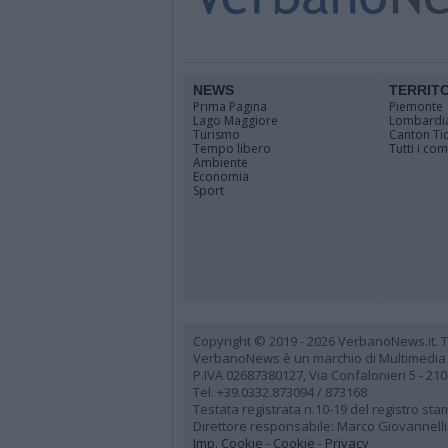
NEWS
TERRIT
Prima Pagina
Piemonte
Lago Maggiore
Lombardi
Turismo
Canton Ti
Tempo libero
Tutti i co
Ambiente
Economia
Sport
Copyright © 2019 - 2026 VerbanoNews.it. Tutti
VerbanoNews è un marchio di Multimedia
P.IVA 02687380127, Via Confalonieri 5 - 21
Tel. +39.0332.873094 / 873168
Testata registrata n.10-19 del registro st
Direttore responsabile: Marco Giovannelli
Imp. Cookie
-
Cookie
-
Privacy