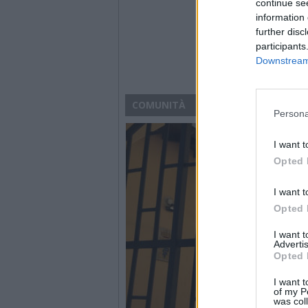
continue se
information 
further disc
participants
Downstream 
COMUNITÀ
Persona
I want t
Opted 
I want t
Opted 
I want 
Advertis
Opted 
I want t
of my P
was col