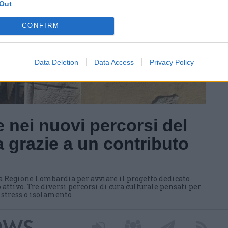
Out
CONFIRM
Data Deletion
Data Access
Privacy Policy
 nei nuovi percorsi del
 grazie a un contributo
a Regione Lombardia per avviare il progetto dedicato
 attivo. Tre diversi percorsi di cura culturale pensati per
i stress o isolamento