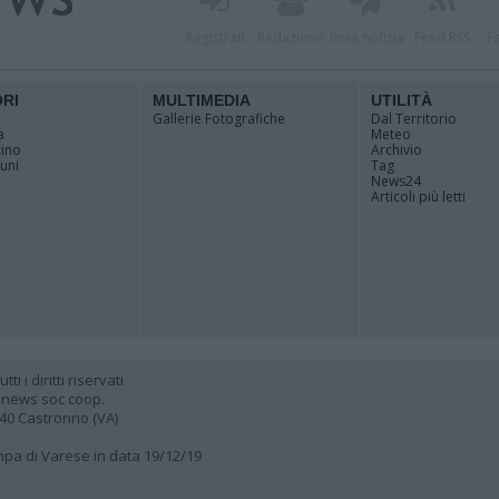
Registrati
Redazione
Invia notizia
Feed RSS
F
ORI
MULTIMEDIA
UTILITÀ
Gallerie Fotografiche
Dal Territorio
a
Meteo
cino
Archivio
muni
Tag
News24
Articoli più letti
 i diritti riservati
 news soc coop.
040 Castronno (VA)
ampa di Varese in data 19/12/19