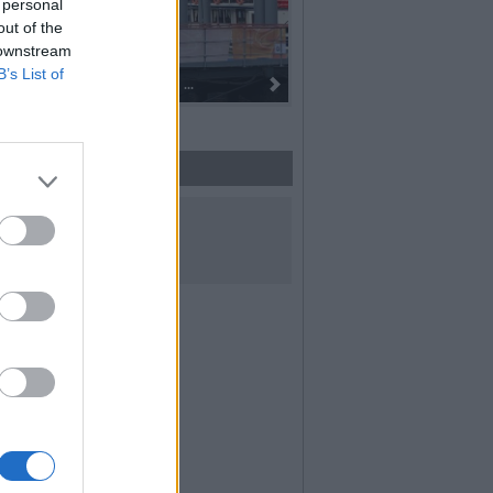
 personal
out of the
 downstream
B’s List of
Dall’oro alla fiaccola: ...
UICI SUI SOCIAL