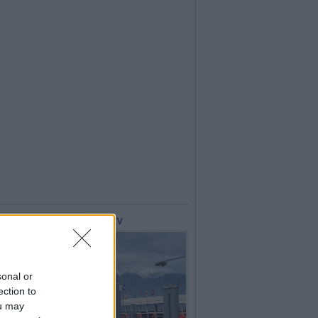
lerie Fotografiche
WebTV
sonal or
ection to
ou may