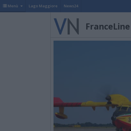
Menù
Lago Maggiore
News24
FranceLine