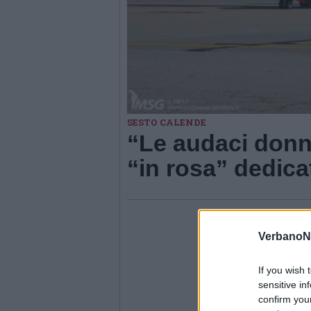
SESTO CALENDE
“Le audaci donne
“in rosa” dedica
VerbanoN
If you wish 
sensitive in
confirm you