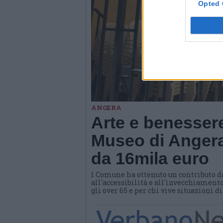
Opted 
ANGERA
Arte e benessere
Museo di Angera
da 16mila euro
l Comune ha ottenuto un contributo d
all'accessibilità e all'invecchiamento
gli over 65 e per chi vive situazioni d