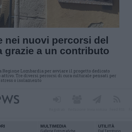
 nei nuovi percorsi del
 grazie a un contributo
a Regione Lombardia per avviare il progetto dedicato
 attivo. Tre diversi percorsi di cura culturale pensati per
i stress o isolamento
Registrati
Redazione
Invia notizia
Feed RSS
F
ORI
MULTIMEDIA
UTILITÀ
Gallerie Fotografiche
Dal Territorio