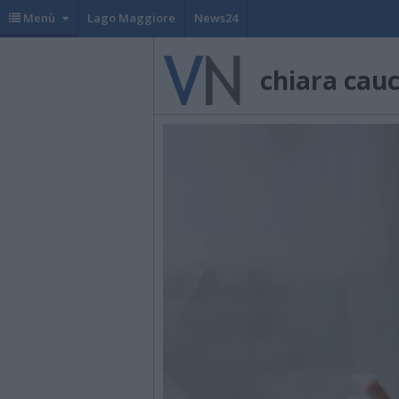
Menù
Lago Maggiore
News24
chiara cau