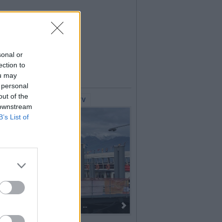
sonal or
ection to
ou may
 personal
out of the
lerie Fotografiche
WebTV
 downstream
B’s List of
Dall’oro alla fiaccola: ...
I 100 anni del Corpo Mus