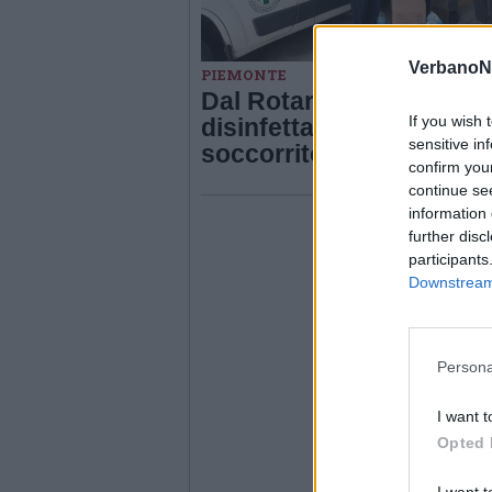
VerbanoN
PIEMONTE
Dal Rotary mascherine 
If you wish 
disinfettante per
sensitive in
soccorritori e volontari
confirm you
continue se
information 
further disc
participants
Downstream 
Persona
I want t
Opted 
I want t