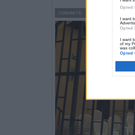
Opted 
COMUNITÀ
I want 
Advertis
Opted 
I want t
of my P
was col
Opted 