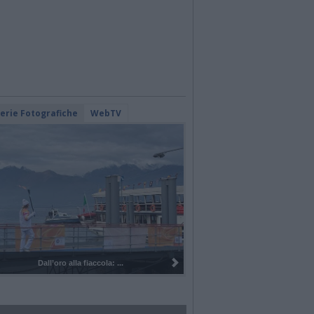
lerie Fotografiche
WebTV
I 100 anni del Corpo Musicale di