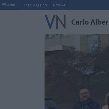
Menù
Lago Maggiore
News24
Carlo Alber