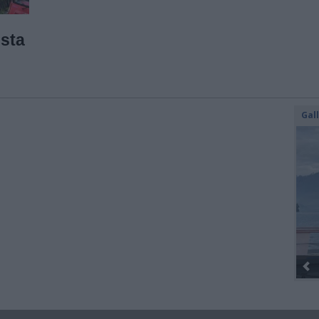
esta
Gal
Dall’oro alla fiaccola: ...