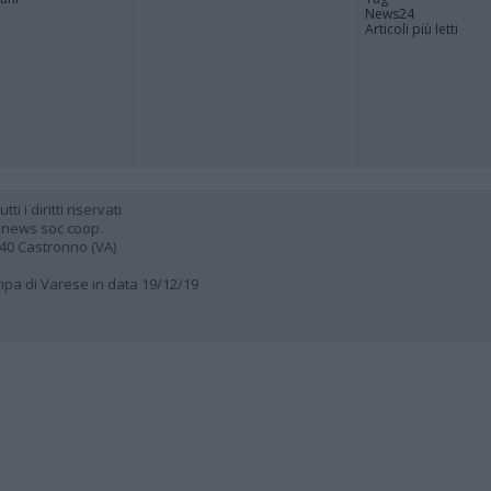
News24
Articoli più letti
 i diritti riservati
 news soc coop.
040 Castronno (VA)
ampa di Varese in data 19/12/19