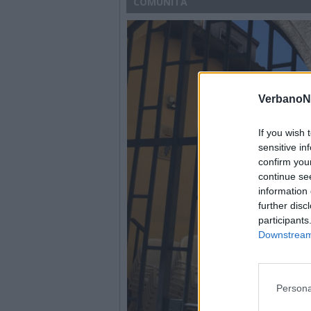
COMUNITÀ
VerbanoN
If you wish 
sensitive in
confirm you
continue se
information 
further disc
participants
Downstream 
Persona