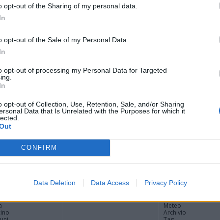
o opt-out of the Sharing of my personal data.
In
o opt-out of the Sale of my Personal Data.
 nei nuovi percorsi del
In
 grazie a un contributo
to opt-out of processing my Personal Data for Targeted
ing.
In
a Regione Lombardia per avviare il progetto dedicato
o opt-out of Collection, Use, Retention, Sale, and/or Sharing
 attivo. Tre diversi percorsi di cura culturale pensati per
ersonal Data that Is Unrelated with the Purposes for which it
i stress o isolamento
lected.
Out
CONFIRM
Registrati
Redazione
Invia notizia
Feed RSS
F
Data Deletion
Data Access
Privacy Policy
ORI
MULTIMEDIA
UTILITÀ
Gallerie Fotografiche
Dal Territorio
a
Meteo
cino
Archivio
muni
Tag