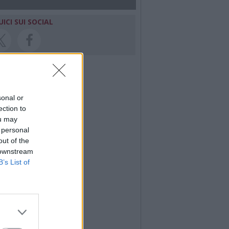
UICI SUI SOCIAL
sonal or
ection to
ou may
 personal
out of the
 downstream
B’s List of