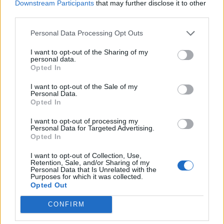
Downstream Participants
that may further disclose it to other
third parties.
Personal Data Processing Opt Outs
I want to opt-out of the Sharing of my
LAGO MAGGIORE
personal data.
I Castelli di Cannero riaprono le
Opted In
porte sul Lago Maggiore per la
nuova stagione
I want to opt-out of the Sale of my
Personal Data.
Opted In
I want to opt-out of processing my
Personal Data for Targeted Advertising.
Opted In
I want to opt-out of Collection, Use,
Retention, Sale, and/or Sharing of my
Personal Data that Is Unrelated with the
Purposes for which it was collected.
Opted Out
CONFIRM