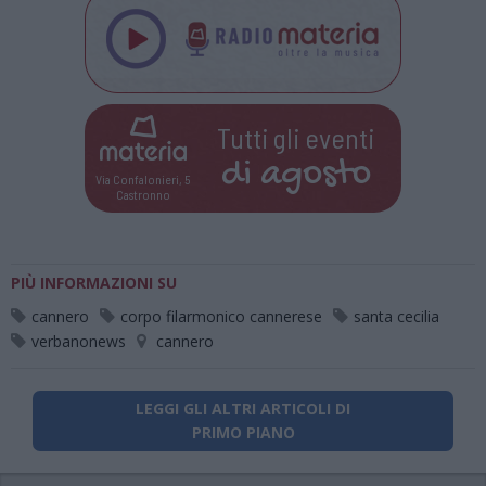
Tutti gli eventi
di
agosto
Via Confalonieri, 5
Castronno
PIÙ INFORMAZIONI SU
cannero
corpo filarmonico cannerese
santa cecilia
verbanonews
cannero
LEGGI GLI ALTRI ARTICOLI DI
PRIMO PIANO