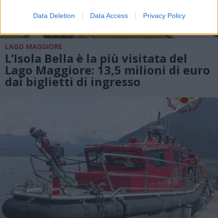
Data Deletion
Data Access
Privacy Policy
LAGO MAGGIORE
L’Isola Bella è la più visitata del
Lago Maggiore: 13,5 milioni di euro
dai biglietti di ingresso