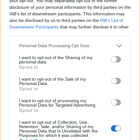
your opt-out. You may separately opt-out of the further
PIÙ INFORMAZIONI SU
disclosure of your personal information by third parties on the
IAB’s list of downstream participants. This information may
lago maggiore
polfer
polizia ferroviaria
also be disclosed by us to third parties on the
IAB’s List of
verbania notizie
verbano notizie
verbanonews
Downstream Participants
that may further disclose it to other
third parties.
LEGGI GLI ALTRI ARTICOLI DI
Personal Data Processing Opt Outs
PRIMO PIANO
I want to opt-out of the Sharing of my
personal data.
Opted In
I want to opt-out of the Sale of my
Personal Data.
Opted In
I want to opt-out of processing my
Personal Data for Targeted Advertising.
Opted In
I want to opt-out of Collection, Use,
Retention, Sale, and/or Sharing of my
Personal Data that Is Unrelated with the
Purposes for which it was collected.