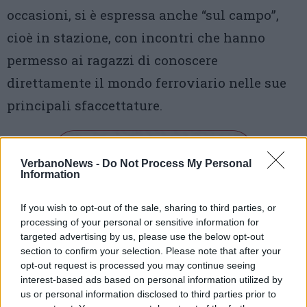
occasioni, si è espressa anche “sul campo”,
cioè in stazione, con incontri che hanno
permesso ai ragazzi di conoscere
direttamente il mondo ferroviario nelle sue
principali sfaccettature.
VerbanoNews -
Do Not Process My Personal
Information
If you wish to opt-out of the sale, sharing to third parties, or
Tutti gli eventi
processing of your personal or sensitive information for
targeted advertising by us, please use the below opt-out
di
agosto
section to confirm your selection. Please note that after your
Via Confalonieri, 5
Castronno
opt-out request is processed you may continue seeing
interest-based ads based on personal information utilized by
us or personal information disclosed to third parties prior to