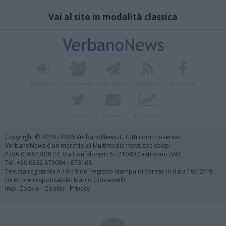
Vai al sito in modalità classica
Registrati
Redazione
Invia notizia
Feed RSS
Facebook
Twitter
Contatti
Pubblicità
Copyright © 2019 - 2026 VerbanoNews.it. Tutti i diritti riservati
VerbanoNews è un marchio di Multimedia news soc coop.
P.IVA 02687380127, Via Confalonieri 5 - 21040 Castronno (VA)
Tel. +39.0332.873094 / 873168
Testata registrata n.10-19 del registro stampa di Varese in data 19/12/19
Direttore responsabile: Marco Giovannelli
Imp. Cookie
-
Cookie
-
Privacy