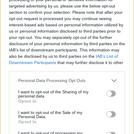
Tre Re,
del progetto “Fuori Camera”.
targeted advertising by us, please use the below opt-out
section to confirm your selection. Please note that after your
1 di 20
opt-out request is processed you may continue seeing
interest-based ads based on personal information utilized by
TAG
us or personal information disclosed to third parties prior to
ritiro sociale
hikikomori
your opt-out. You may separately opt-out of the further
sesto calende
disclosure of your personal information by third parties on the
IAB’s list of downstream participants. This information may
also be disclosed by us to third parties on the
IAB’s List of
Downstream Participants
that may further disclose it to other
third parties.
Leggi l'articolo:
Il “ritiro sociale” si combatte coinvolgendo gli adolescenti
Personal Data Processing Opt Outs
I want to opt-out of the Sharing of my
personal data.
Opted In
I want to opt-out of the Sale of my
Personal Data.
Opted In
I want to opt-out of processing my