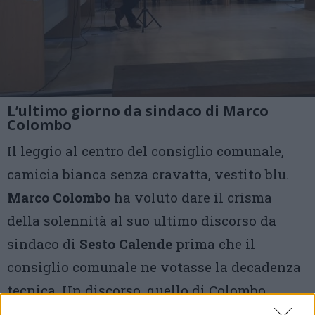
L’ultimo giorno da sindaco di Marco
Colombo
Il leggio al centro del consiglio comunale,
camicia bianca senza cravatta, vestito blu.
Marco Colombo
ha voluto dare il crisma
della solennità al suo ultimo discorso da
sindaco di
Sesto Calende
prima che il
consiglio comunale ne votasse la decadenza
tecnica. Un discorso, quello di Colombo,
recitato con un’evidente emozione, pieno di