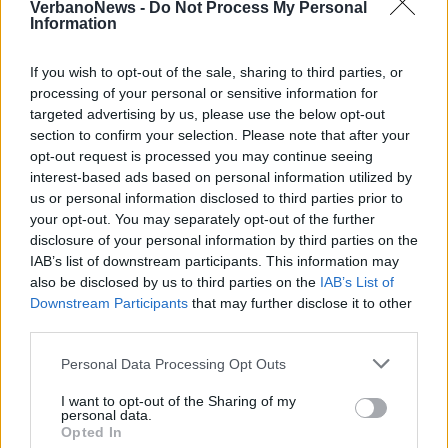
VerbanoNews -
Do Not Process My Personal
Information
gratitudine nei confronti di tutti, nessuno
escluso. A partire dalla sua famiglia,
If you wish to opt-out of the sale, sharing to third parties, or
schierata al completo in prima fila, passando
processing of your personal or sensitive information for
targeted advertising by us, please use the below opt-out
per la sua maggioranza, gli alleati di
section to confirm your selection. Please note that after your
opt-out request is processed you may continue seeing
centrodestra e la protezione civile, fino ai
interest-based ads based on personal information utilized by
dipendenti della macchina comunale.
us or personal information disclosed to third parties prior to
your opt-out. You may separately opt-out of the further
disclosure of your personal information by third parties on the
1 di 8
IAB’s list of downstream participants. This information may
also be disclosed by us to third parties on the
IAB’s List of
TAG
politica
marco colombo
Downstream Participants
that may further disclose it to other
third parties.
sesto calende
Personal Data Processing Opt Outs
I want to opt-out of the Sharing of my
personal data.
Leggi l'articolo:
Opted In