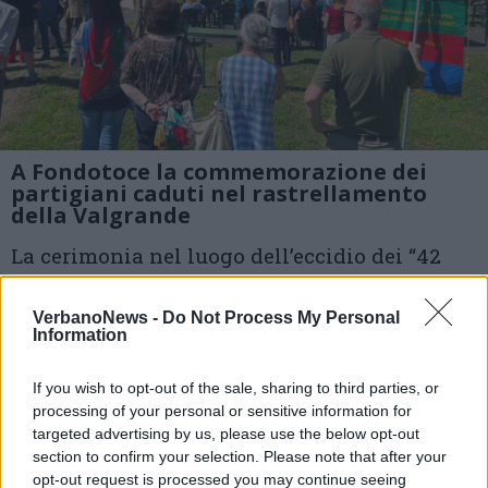
A Fondotoce la commemorazione dei
partigiani caduti nel rastrellamento
della Valgrande
La cerimonia nel luogo dell’eccidio dei “42
martiri”, la maggiore strage nell’ambito del
VerbanoNews -
Do Not Process My Personal
rastrellamento nazifascista in Valgrande,
Information
durato due settimane nel giugno 1944
If you wish to opt-out of the sale, sharing to third parties, or
processing of your personal or sensitive information for
2 di 15
targeted advertising by us, please use the below opt-out
section to confirm your selection. Please note that after your
TAG
resistenza
verbania
opt-out request is processed you may continue seeing