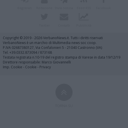
Registrati
Redazione
Invia notizia
Feed RSS
Facebook
Twitter
Contatti
Pubblicità
Copyright © 2019 - 2026 VerbanoNews.it. Tutti i diritti riservati
VerbanoNews è un marchio di Multimedia news soc coop.
P.IVA 02687380127, Via Confalonieri 5 - 21040 Castronno (VA)
Tel. +39.0332.873094 / 873168
Testata registrata n.10-19 del registro stampa di Varese in data 19/12/19
Direttore responsabile: Marco Giovannelli
Imp. Cookie
-
Cookie
-
Privacy
TORNA SU