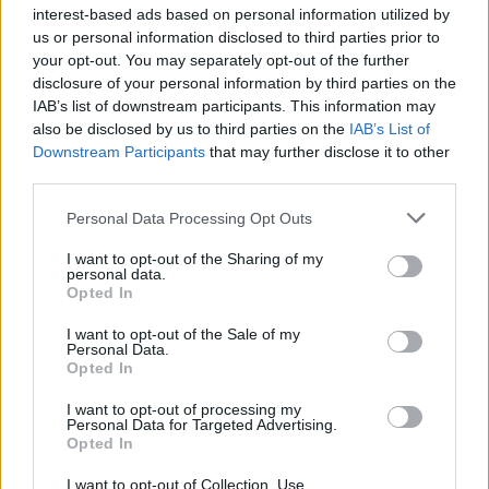
interest-based ads based on personal information utilized by
us or personal information disclosed to third parties prior to
your opt-out. You may separately opt-out of the further
disclosure of your personal information by third parties on the
Leggi l'articolo:
IAB’s list of downstream participants. This information may
A Fondotoce il ricordo dei patrioti che lottarono contro il
also be disclosed by us to third parties on the
IAB’s List of
nazifascismo. La patria affidata anche a noi
Downstream Participants
that may further disclose it to other
third parties.
Personal Data Processing Opt Outs
I want to opt-out of the Sharing of my
personal data.
Opted In
I want to opt-out of the Sale of my
Personal Data.
Opted In
I want to opt-out of processing my
Personal Data for Targeted Advertising.
Opted In
I want to opt-out of Collection, Use,