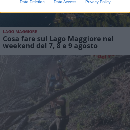
Data Deletion
Data Access
Privacy Policy
LAGO MAGGIORE
Cosa fare sul Lago Maggiore nel
weekend del 7, 8 e 9 agosto