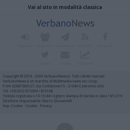
Vai al sito in modalità classica
Registrati
Redazione
Invia notizia
Feed RSS
Facebook
Twitter
Contatti
Pubblicità
Copyright © 2019 - 2026 VerbanoNews.it. Tutti i diritti riservati
VerbanoNews è un marchio di Multimedia news soc coop.
P.IVA 02687380127, Via Confalonieri 5 - 21040 Castronno (VA)
Tel. +39.0332.873094 / 873168
Testata registrata n.10-19 del registro stampa di Varese in data 19/12/19
Direttore responsabile: Marco Giovannelli
Imp. Cookie
-
Cookie
-
Privacy