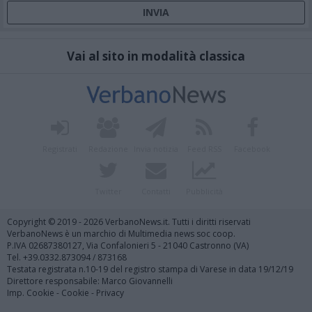
Vai al sito in modalità classica
Registrati
Redazione
Invia notizia
Feed RSS
Facebook
Twitter
Contatti
Pubblicità
Copyright © 2019 - 2026 VerbanoNews.it. Tutti i diritti riservati
VerbanoNews è un marchio di Multimedia news soc coop.
P.IVA 02687380127, Via Confalonieri 5 - 21040 Castronno (VA)
Tel. +39.0332.873094 / 873168
Testata registrata n.10-19 del registro stampa di Varese in data 19/12/19
Direttore responsabile: Marco Giovannelli
Imp. Cookie
-
Cookie
-
Privacy