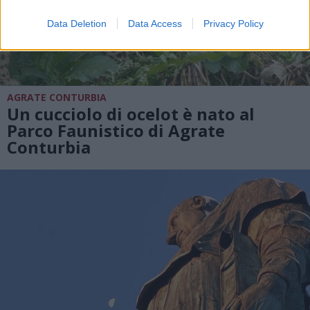
Data Deletion
Data Access
Privacy Policy
AGRATE CONTURBIA
Un cucciolo di ocelot è nato al
Parco Faunistico di Agrate
Conturbia