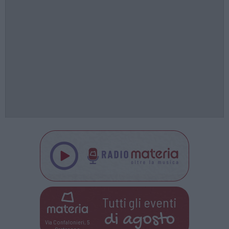
Tutti gli eventi
di
agosto
Via Confalonieri, 5
Castronno