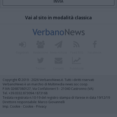
Vai al sito in modalità classica
Registrati
Redazione
Invia notizia
Feed RSS
Facebook
Twitter
Contatti
Pubblicità
Copyright © 2019 - 2026 VerbanoNews.it. Tutti i diritti riservati
VerbanoNews è un marchio di Multimedia news soc coop.
P.IVA 02687380127, Via Confalonieri 5 - 21040 Castronno (VA)
Tel. +39.0332.873094 / 873168
Testata registrata n.10-19 del registro stampa di Varese in data 19/12/19
Direttore responsabile: Marco Giovannelli
Imp. Cookie
-
Cookie
-
Privacy