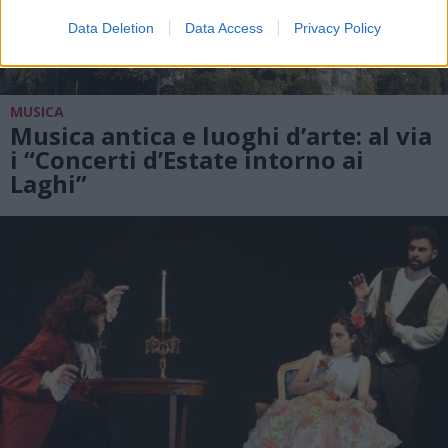
Data Deletion
Data Access
Privacy Policy
MUSICA
Musica antica e luoghi d’arte: al via
i “Concerti d’Estate intorno ai
Laghi”