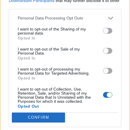
Downstream Participants
that may further disclose it to other
third parties.
Personal Data Processing Opt Outs
I want to opt-out of the Sharing of my
personal data.
TEMPO LIBERO
Opted In
A Dumenza e Agra la grande musica
incontra la storia con
I want to opt-out of the Sale of my
Personal Data.
“Interpretando Suoni e Luoghi”
Opted In
I want to opt-out of processing my
Personal Data for Targeted Advertising.
Opted In
I want to opt-out of Collection, Use,
Retention, Sale, and/or Sharing of my
Personal Data that Is Unrelated with the
Purposes for which it was collected.
Opted Out
CONFIRM