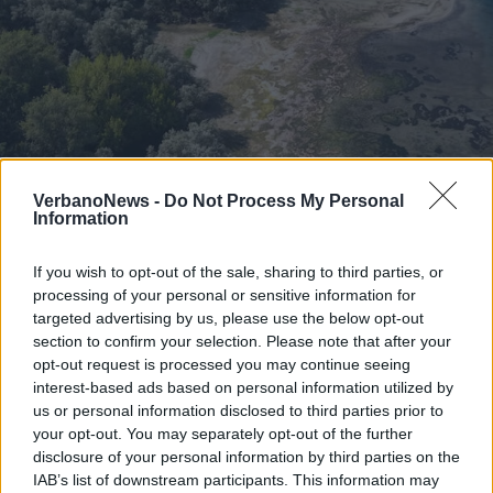
VERBANO
Barche in secca e sassi che
VerbanoNews -
Do Not Process My Personal
Information
spuntano dalla terra: il sorvolo
sulla sponda varesina del lago
If you wish to opt-out of the sale, sharing to third parties, or
Maggiore in ritirata
processing of your personal or sensitive information for
targeted advertising by us, please use the below opt-out
section to confirm your selection. Please note that after your
opt-out request is processed you may continue seeing
interest-based ads based on personal information utilized by
us or personal information disclosed to third parties prior to
your opt-out. You may separately opt-out of the further
disclosure of your personal information by third parties on the
IAB’s list of downstream participants. This information may