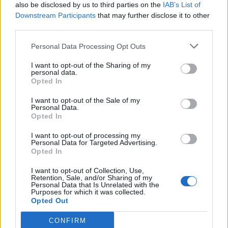
also be disclosed by us to third parties on the
IAB’s List of
Downstream Participants
that may further disclose it to other
third parties.
Personal Data Processing Opt Outs
I want to opt-out of the Sharing of my
personal data.
Opted In
BIODIVERSITÀ
Dalla riserva naturale di Ganna al
I want to opt-out of the Sale of my
Personal Data.
Lago Maggiore, mezzo milione di
Opted In
euro per la biodiversità nel
Varesotto
I want to opt-out of processing my
Personal Data for Targeted Advertising.
Opted In
I want to opt-out of Collection, Use,
Retention, Sale, and/or Sharing of my
Personal Data that Is Unrelated with the
Purposes for which it was collected.
Opted Out
CONFIRM