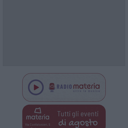
Tutti gli eventi
di
agosto
Via Confalonieri, 5