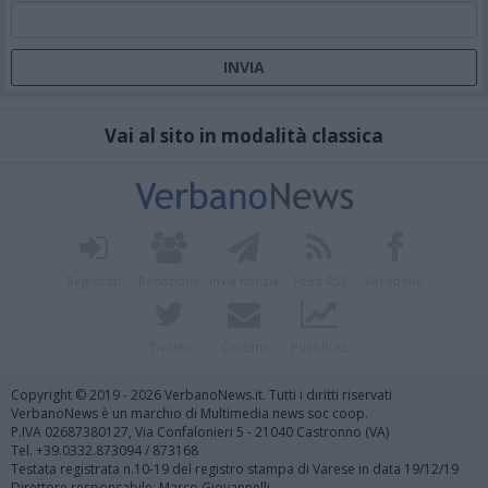
Vai al sito in modalità classica
Registrati
Redazione
Invia notizia
Feed RSS
Facebook
Twitter
Contatti
Pubblicità
Copyright © 2019 - 2026 VerbanoNews.it. Tutti i diritti riservati
VerbanoNews è un marchio di Multimedia news soc coop.
P.IVA 02687380127, Via Confalonieri 5 - 21040 Castronno (VA)
Tel. +39.0332.873094 / 873168
Testata registrata n.10-19 del registro stampa di Varese in data 19/12/19
Direttore responsabile: Marco Giovannelli