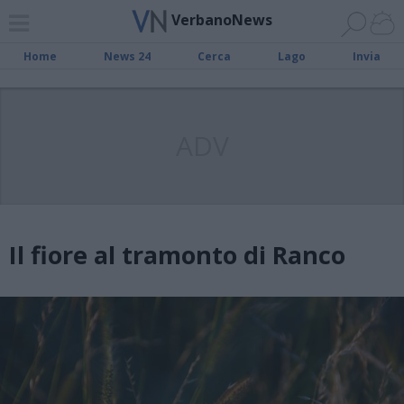
VerbanoNews
Home
News 24
Cerca
Lago
Invia
ADV
Il fiore al tramonto di Ranco