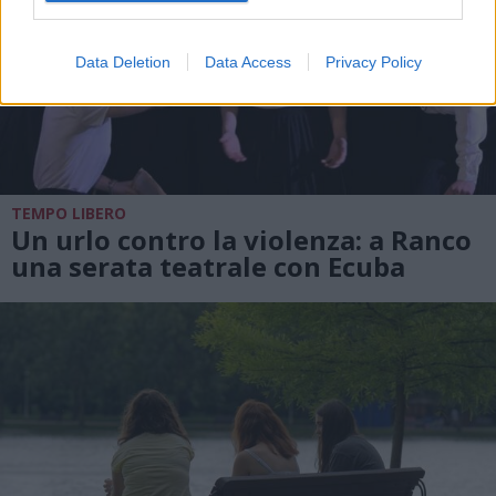
Data Deletion
Data Access
Privacy Policy
TEMPO LIBERO
Un urlo contro la violenza: a Ranco
una serata teatrale con Ecuba