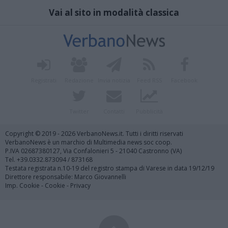
Vai al sito in modalità classica
Registrati
Redazione
Invia notizia
Feed RSS
Facebook
Twitter
Contatti
Pubblicità
Copyright © 2019 - 2026 VerbanoNews.it. Tutti i diritti riservati
VerbanoNews è un marchio di Multimedia news soc coop.
P.IVA 02687380127, Via Confalonieri 5 - 21040 Castronno (VA)
Tel. +39.0332.873094 / 873168
Testata registrata n.10-19 del registro stampa di Varese in data 19/12/19
Direttore responsabile: Marco Giovannelli
Imp. Cookie
-
Cookie
-
Privacy