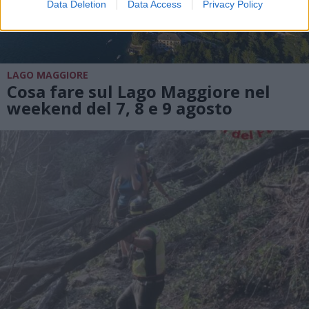
Data Deletion
Data Access
Privacy Policy
LAGO MAGGIORE
Cosa fare sul Lago Maggiore nel
weekend del 7, 8 e 9 agosto