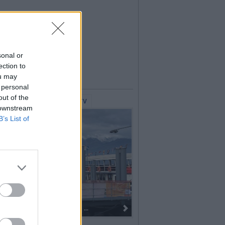
sonal or
ection to
ou may
 personal
out of the
lerie Fotografiche
WebTV
 downstream
B’s List of
Dall’oro alla fiaccola: ...
I 100 anni del Corpo Music