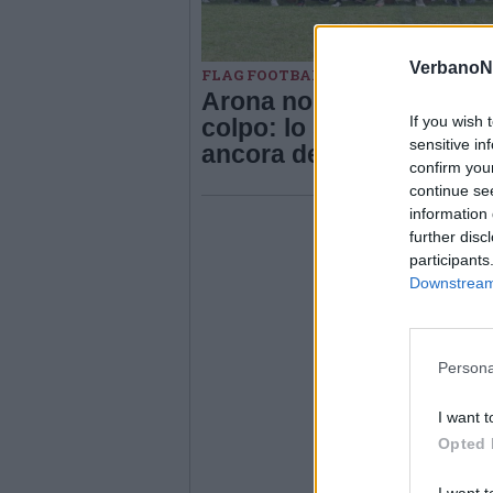
VerbanoN
FLAG FOOTBALL
Arona non sbaglia un
If you wish 
colpo: lo scudetto del fl
sensitive in
ancora dei 65ers
confirm you
continue se
information 
further disc
participants
Downstream 
Persona
I want t
Opted 
I want t