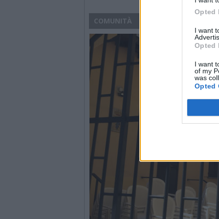
Opted 
COMUNITÀ
I want 
Advertis
Opted 
I want t
of my P
was col
Opted 