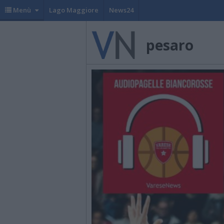
Menù
Lago Maggiore
News24
pesaro