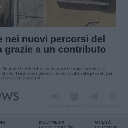
 nei nuovi percorsi del
 grazie a un contributo
a Regione Lombardia per avviare il progetto dedicato
 attivo. Tre diversi percorsi di cura culturale pensati per
i stress o isolamento
Registrati
Redazione
Invia notizia
Feed RSS
F
ORI
MULTIMEDIA
UTILITÀ
Gallerie Fotografiche
Dal Territorio