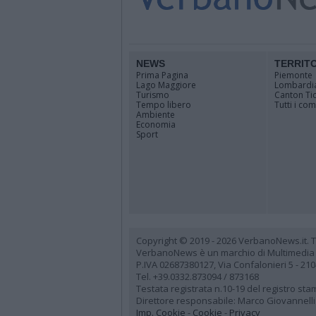
NEWS
TERRIT
Prima Pagina
Piemonte
Lago Maggiore
Lombardi
Turismo
Canton Ti
Tempo libero
Tutti i co
Ambiente
Economia
Sport
Copyright © 2019 - 2026 VerbanoNews.it. Tutti
VerbanoNews è un marchio di Multimedia
P.IVA 02687380127, Via Confalonieri 5 - 21
Tel. +39.0332.873094 / 873168
Testata registrata n.10-19 del registro st
Direttore responsabile: Marco Giovannelli
Imp. Cookie
-
Cookie
-
Privacy