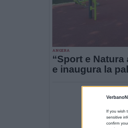
ANGERA
“Sport e Natura 
e inaugura la pal
VerbanoN
If you wish 
sensitive in
confirm you