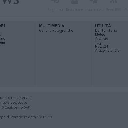
Registrati
Redazione
Invia notizia
Feed RSS
F
ORI
MULTIMEDIA
UTILITÀ
Gallerie Fotografiche
Dal Territorio
a
Meteo
cino
Archivio
muni
Tag
News24
Articoli più letti
 i diritti riservati
 news soc coop.
040 Castronno (VA)
ampa di Varese in data 19/12/19