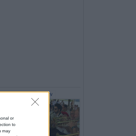
lerie Fotografiche
WebTV
sonal or
ection to
ou may