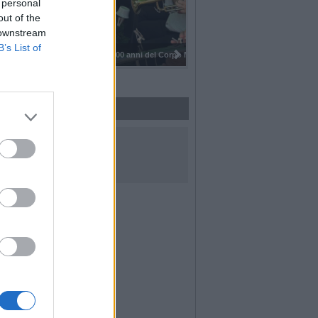
 personal
out of the
 downstream
B’s List of
I 100 anni del Corpo Musicale di
UICI SUI SOCIAL