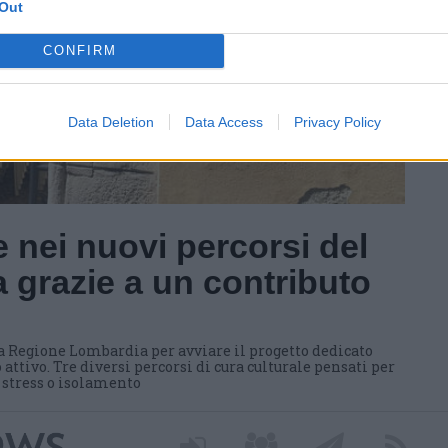
Out
CONFIRM
Data Deletion
Data Access
Privacy Policy
 nei nuovi percorsi del
 grazie a un contributo
a Regione Lombardia per avviare il progetto dedicato
 attivo. Tre diversi percorsi di cura culturale pensati per
i stress o isolamento