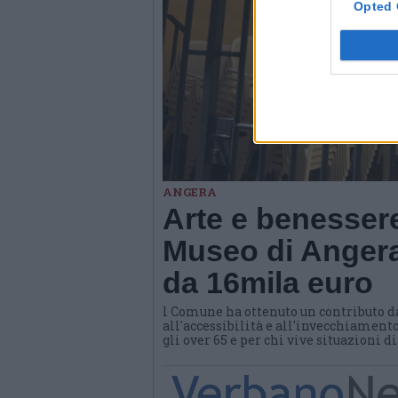
Opted 
ANGERA
Arte e benessere
Museo di Angera
da 16mila euro
l Comune ha ottenuto un contributo d
all'accessibilità e all'invecchiamento
gli over 65 e per chi vive situazioni d