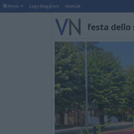
Menù
Lago Maggiore
News24
festa dello