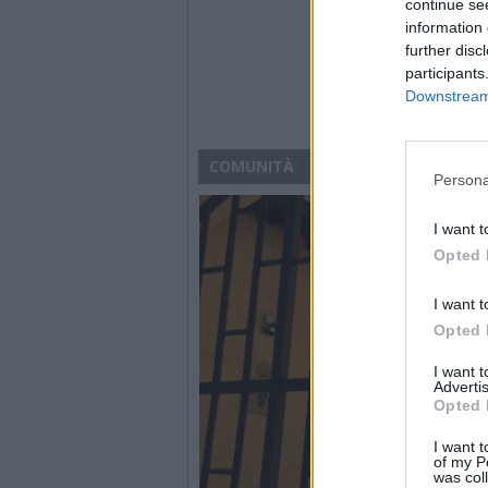
continue se
information 
further disc
participants
Downstream 
COMUNITÀ
Persona
I want t
Opted 
I want t
Opted 
I want 
Advertis
Opted 
I want t
of my P
was col