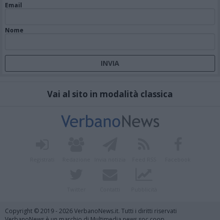
Email
Nome
Vai al sito in modalità classica
Registrati
Redazione
Invia notizia
Feed RSS
Facebook
Twitter
Contatti
Pubblicità
Copyright © 2019 - 2026 VerbanoNews.it. Tutti i diritti riservati
VerbanoNews è un marchio di Multimedia news soc coop.