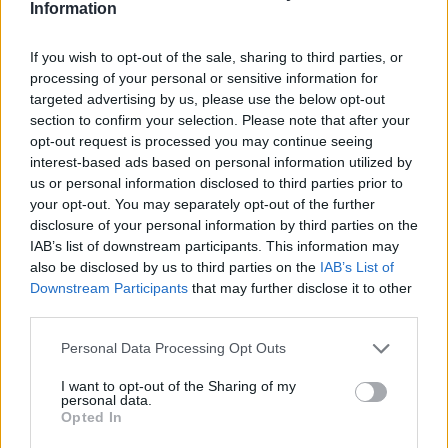
Information
americano su due ruote. Perché alcune radici
non vanno spiegate, vanno sentite. Perché
If you wish to opt-out of the sale, sharing to third parties, or
processing of your personal or sensitive information for
ogni Harley porta con sé una storia.
targeted advertising by us, please use the below opt-out
E ogni appassionato sa che certe strade non
section to confirm your selection. Please note that after your
opt-out request is processed you may continue seeing
si dimenticano
.
interest-based ads based on personal information utilized by
us or personal information disclosed to third parties prior to
your opt-out. You may separately opt-out of the further
disclosure of your personal information by third parties on the
IAB’s list of downstream participants. This information may
also be disclosed by us to third parties on the
IAB’s List of
Downstream Participants
that may further disclose it to other
third parties.
Tutti gli eventi
Personal Data Processing Opt Outs
di
agosto
Via Confalonieri, 5
I want to opt-out of the Sharing of my
Castronno
personal data.
Opted In