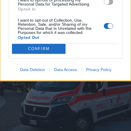
Personal Data for Targeted Advertising.
Opted In
CASTELLETTO TICINO - SESTO CALENDE
I want to opt-out of Collection, Use,
Retention, Sale, and/or Sharing of my
Castelletto Ticino e Sesto Calende
Personal Data that Is Unrelated with the
rinnovano il “gemellaggio”
Purposes for which it was collected.
Opted Out
dell’Assunta
CONFIRM
Data Deletion
Data Access
Privacy Policy