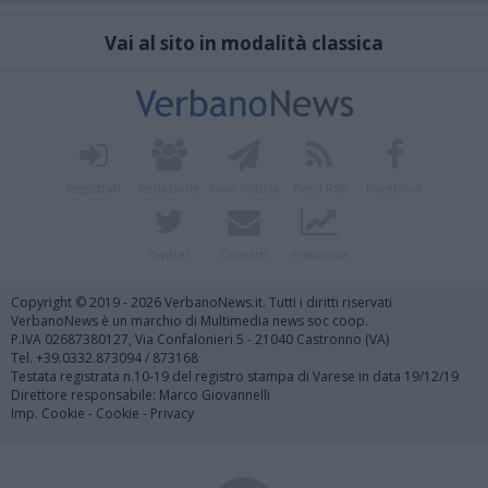
Vai al sito in modalità classica
Registrati
Redazione
Invia notizia
Feed RSS
Facebook
Twitter
Contatti
Pubblicità
Copyright © 2019 - 2026 VerbanoNews.it. Tutti i diritti riservati
VerbanoNews è un marchio di Multimedia news soc coop.
P.IVA 02687380127, Via Confalonieri 5 - 21040 Castronno (VA)
Tel. +39.0332.873094 / 873168
Testata registrata n.10-19 del registro stampa di Varese in data 19/12/19
Direttore responsabile: Marco Giovannelli
Imp. Cookie
-
Cookie
-
Privacy