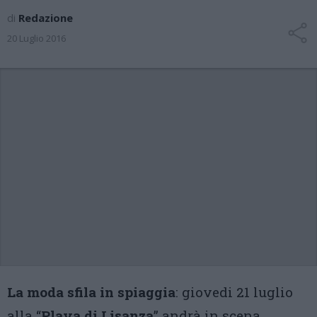
di
Redazione
20 Luglio 2016
La moda sfila in spiaggia
: giovedi 21 luglio
alla “
Playa di Lisanza
” andrà in scena