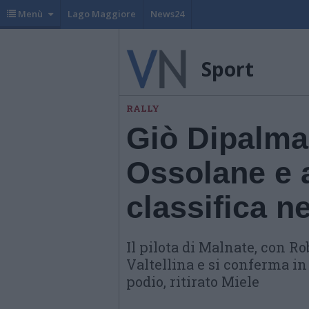
Menù
Lago Maggiore
News24
Sport
RALLY
Giò Dipalma 
Ossolane e a
classifica n
Il pilota di Malnate, con Ro
Valtellina e si conferma i
podio, ritirato Miele