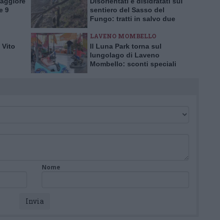
Maggiore
Disorientati e disidratati sul
e 9
sentiero del Sasso del
Fungo: tratti in salvo due
escursionisti inglesi
LAVENO MOMBELLO
 Vito
Il Luna Park torna sul
lungolago di Laveno
Mombello: sconti speciali
per l’inaugurazione
Nome