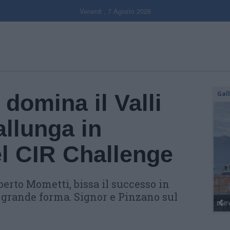
Venerdi , 7 Agosto 2026
Gal
domina il Valli
llunga in
el CIR Challenge
berto Mometti, bissa il successo in
n grande forma. Signor e Pinzano sul