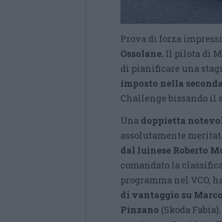
Prova di forza impress
Ossolane.
Il pilota di 
di pianificare una stagi
imposto nella second
Challenge bissando il 
Una
doppietta notevol
assolutamente meritata
dal luinese Roberto M
comandato la classifica
programma nel VCO, ha 
di vantaggio su Marco
Pinzano
(Skoda Fabia). 