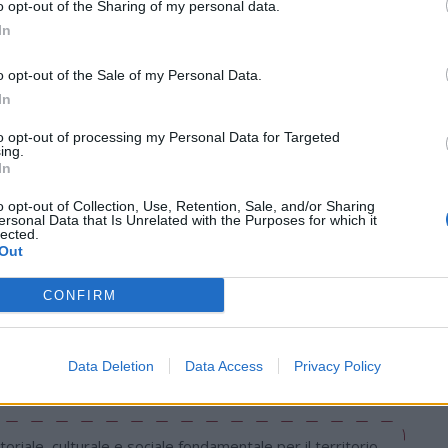
rova.
o opt-out of the Sharing of my personal data.
In
in gara, terzo gradino del podio (19° assoluto) da
o opt-out of the Sale of my Personal Data.
ally4 per
Mauro Chiodo
accanto al pilota
In
li (Peugeot 208) in una categoria dominata
to opt-out of processing my Personal Data for Targeted
i Iani e Ardizzonte. Sempre in Rally4 sesto
ing.
aro
In
e settimo per
Pietro D’Agostino,
ini.
o opt-out of Collection, Use, Retention, Sale, and/or Sharing
ersonal Data that Is Unrelated with the Purposes for which it
lected.
Out
Tutti gli eventi
di
agosto
CONFIRM
Via Confalonieri, 5
Castronno
Data Deletion
Data Access
Privacy Policy
oriale, culturale e sociale fondamentale per il territorio.