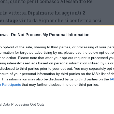
foni, quinto per il comasco Alessandro Re.
r la vittoria, Dipalma ne ha aggiunti
2
er stage
vinta da Signor che si conferma così
l malnatese per la corsa al CIRC: dopo le prime
classifica vede
ews -
Do Not Process My Personal Information
Dipalma a quota 32 punti e il
condo con 29,
un margine sottile ma
to opt-out of the sale, sharing to third parties, or processing of your per
crementato da Giò che alla vigilia era a +1
formation for targeted advertising by us, please use the below opt-out s
.
r selection. Please note that after your opt-out request is processed y
eing interest-based ads based on personal information utilized by us or
disclosed to third parties prior to your opt-out. You may separately opt-
one Miele,
altra “punta” del Varesotto in
losure of your personal information by third parties on the IAB’s list of
e – lo ricordiamo – per importanza segue
. This information may also be disclosed by us to third parties on the
IA
cala nazionale per l’asfalto. Il pilota di
Participants
that may further disclose it to other third parties.
so su Skoda Fabia con Andrea Sassi,
stava
e la settima piazza
quando si è dovuto
l Data Processing Opt Outs
ato” in maniera abbastanza significativa