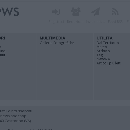
Registrati
Redazione
Invia notizia
Feed RSS
F
ORI
MULTIMEDIA
UTILITÀ
Gallerie Fotografiche
Dal Territorio
a
Meteo
cino
Archivio
muni
Tag
News24
Articoli più letti
 i diritti riservati
 news soc coop.
040 Castronno (VA)