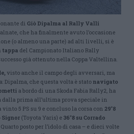
ionante di
Giò Dipalma al Rally Valli
Malnate, che ha finalmente avuto l’occasione
one (o almeno una parte) ad alti livelli, si è
a tappa
del Campionato Italiano Rally
successo già ottenuto nella Coppa Valtellina.
e,
visto anche il campo degli avversari, ma
: Dipalma, che questa volta è stato
navigato
ometti
a bordo di una Skoda Fabia Rally2, ha
 dalla prima all’ultima prova speciale in
vinto 5 PS su 9 e concluso la corsa con
29″8
 Signor
(Toyota Yaris) e
36″8 su Corrado
Quarto posto per l’idolo di casa – e dieci volte