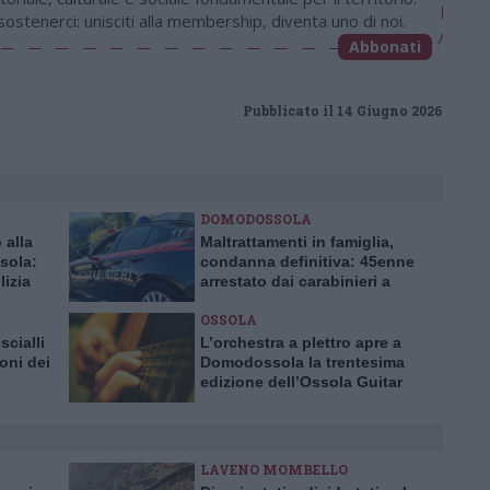
stenerci: unisciti alla membership, diventa uno di noi.
Abbonati
Pubblicato il 14 Giugno 2026
DOMODOSSOLA
 alla
Maltrattamenti in famiglia,
sola:
condanna definitiva: 45enne
lizia
arrestato dai carabinieri a
Domodossola
OSSOLA
scialli
L’orchestra a plettro apre a
ioni dei
Domodossola la trentesima
edizione dell’Ossola Guitar
Festival
LAVENO MOMBELLO