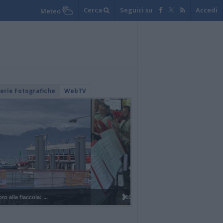
Cerca
Seguici su
Accedi
Meteo
lerie Fotografiche
WebTV
I 100 anni del Corpo Musicale di