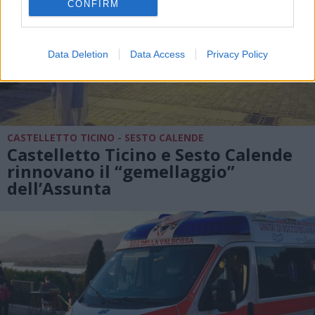
CONFIRM
Data Deletion
Data Access
Privacy Policy
CASTELLETTO TICINO - SESTO CALENDE
Castelletto Ticino e Sesto Calende
rinnovano il “gemellaggio”
dell’Assunta