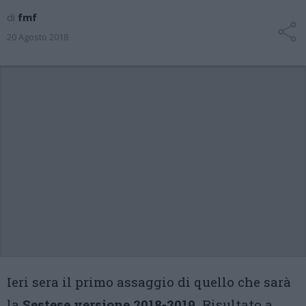
di
fmf
20 Agosto 2018
Ieri sera il primo assaggio di quello che sarà
la
Sestese versione 2018-2019.
Risultato a