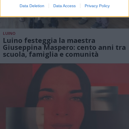
Data Deletion
Data Access
Privacy Policy
LUINO
Luino festeggia la maestra
Giuseppina Maspero: cento anni tra
scuola, famiglia e comunità