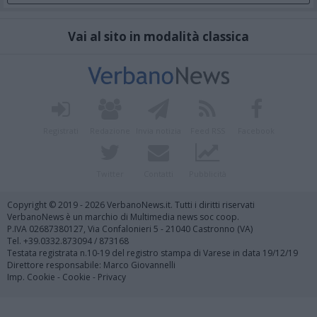
Vai al sito in modalità classica
Registrati
Redazione
Invia notizia
Feed RSS
Facebook
Twitter
Contatti
Pubblicità
Copyright © 2019 - 2026 VerbanoNews.it. Tutti i diritti riservati
VerbanoNews è un marchio di Multimedia news soc coop.
P.IVA 02687380127, Via Confalonieri 5 - 21040 Castronno (VA)
Tel. +39.0332.873094 / 873168
Testata registrata n.10-19 del registro stampa di Varese in data 19/12/19
Direttore responsabile: Marco Giovannelli
Imp. Cookie
-
Cookie
-
Privacy