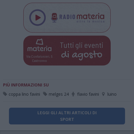
Tutti gli eventi
di
agosto
Via Confalonieri, 5
Castronno
PIÙ INFORMAZIONI SU
coppa lino favini
melges 24
flavio favini
luino
LEGGI GLI ALTRI ARTICOLI DI
SPORT