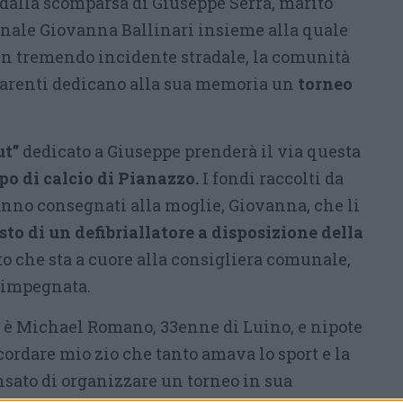
 dalla scomparsa di Giuseppe Serra, marito
nale Giovanna Ballinari insieme alla quale
un tremendo incidente stradale, la comunità
i parenti dedicano alla sua memoria un
torneo
ut”
dedicato a Giuseppe prenderà il via questa
po di calcio di Pianazzo.
I fondi raccolti da
anno consegnati alla moglie, Giovanna, che li
sto di un defibriallatore a disposizione della
to che sta a cuore alla consigliera comunale,
o impegnata.
o è Michael Romano, 33enne di Luino, e nipote
cordare mio zio che tanto amava lo sport e la
sato di organizzare un torneo in sua