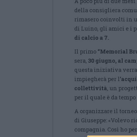
A poco più di due mesi
della consigliera comu
rimasero coinvolti in 
di Luino, gli amici e 
di calcio a 7.
Il primo
“Memorial Br
sera,
30 giugno, al cam
questa iniziativa verr
impiegherà per l
’acqui
collettività
, un proget
per il quale è da temp
A organizzare il torne
di Giuseppe: «Volevo ri
compagnia. Così ho pen