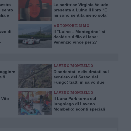
aestra
La scrittrice Virginia Veludo
 cento
presenta a Luino il libro “E
lia e
mi sono sentita meno sola”
AUTOMOBILISMO
zzo di
Il “Luino – Montegrino” si
decide sul filo di lana:
o
Venenzio vince per 27
centesimi
LAVENO MOMBELLO
Maggiore
Disorientati e disidratati sul
e 9
sentiero del Sasso del
Fungo: tratti in salvo due
escursionisti inglesi
LAVENO MOMBELLO
 Vito
Il Luna Park torna sul
lungolago di Laveno
Mombello: sconti speciali
per l’inaugurazione