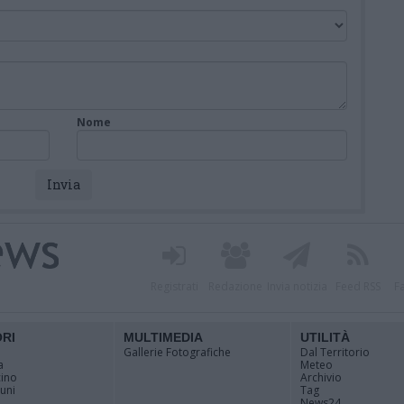
Nome
Registrati
Redazione
Invia notizia
Feed RSS
F
ORI
MULTIMEDIA
UTILITÀ
Gallerie Fotografiche
Dal Territorio
a
Meteo
cino
Archivio
muni
Tag
News24