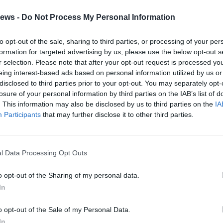
ews -
Do Not Process My Personal Information
dre maschili iscritte e due le femminili
. Tra
ura anche il nome del sindaco di Luino Andrea
to opt-out of the sale, sharing to third parties, or processing of your per
formation for targeted advertising by us, please use the below opt-out s
 i colori del “Caffè Clerici”, così si chiama la
r selection. Please note that after your opt-out request is processed y
l suo nome.
eing interest-based ads based on personal information utilized by us or
disclosed to third parties prior to your opt-out. You may separately opt-
ano il Circolo dei Sardi di Marchirolo (che ha
losure of your personal information by third parties on the IAB’s list of
. This information may also be disclosed by us to third parties on the
IA
tte il cui ricavato verrà devoluto al progetto)
Participants
that may further disclose it to other third parties.
 azienda svizzera dove Giuseppe Serra
mministrazioni comunali di Luino e Brissago
l Data Processing Opt Outs
conoscimenti così suddivisi: 1°, 2°, 3°, 4°
o opt-out of the Sharing of my personal data.
In
l comune di Luino. Al miglior portiere e
e 2 coppe di partecipazione offerte dal comune
o opt-out of the Sale of my Personal Data.
ia per le due squadre femminili. Trofeo
In