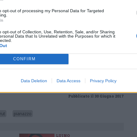
lior portiere maschile offerto dal Luino Fbc
to opt-out of processing my Personal Data for Targeted
ing.
In
via Pianazzo, a Luino e il torneo si giocherà a
o opt-out of Collection, Use, Retention, Sale, and/or Sharing
ersonal Data that Is Unrelated with the Purposes for which it
 venerdì 30 e
fino a domenica 2 luglio.
lected.
Out
Tutti gli eventi
CONFIRM
di
agosto
Via Confalonieri, 5
Castronno
Data Deletion
Data Access
Privacy Policy
Pubblicato il 30 Giugno 2017
rut
pianazzo
LUINO