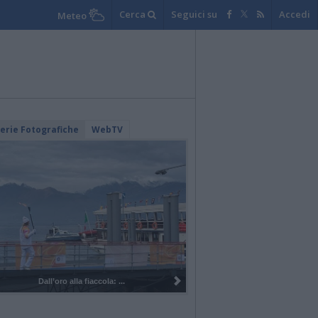
Cerca
Seguici su
Accedi
Meteo
lerie Fotografiche
WebTV
I 100 anni del Corpo Musicale di