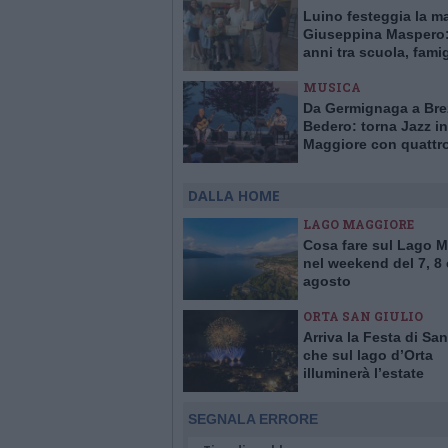
Luino festeggia la m
Giuseppina Maspero:
anni tra scuola, famig
comunità
MUSICA
Da Germignaga a Bre
Bedero: torna Jazz in
Maggiore con quattr
concerti “vista lago”
DALLA HOME
LAGO MAGGIORE
Cosa fare sul Lago 
nel weekend del 7, 8 
agosto
ORTA SAN GIULIO
Arriva la Festa di San
che sul lago d’Orta
illuminerà l’estate
SEGNALA ERRORE