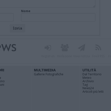
Nome
Registrati
Redazione
Invia notizia
Feed RSS
F
ORI
MULTIMEDIA
UTILITÀ
Gallerie Fotografiche
Dal Territorio
a
Meteo
cino
Archivio
muni
Tag
News24
Articoli più letti