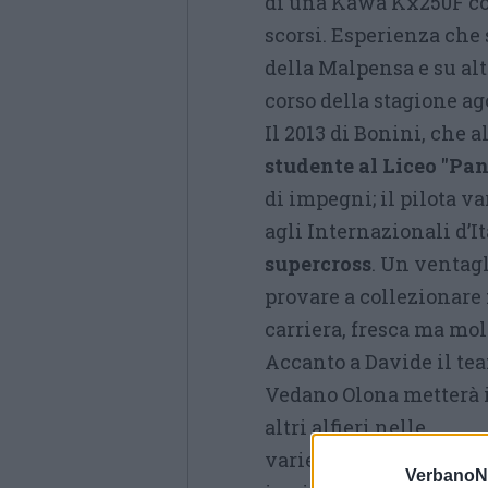
di una Kawa Kx250F con
scorsi. Esperienza che 
della Malpensa e su alt
corso della stagione ag
Il 2013 di Bonini, che a
studente al Liceo "Pa
di impegni; il pilota v
agli Internazionali d’It
supercross
. Un ventagl
provare a collezionare 
carriera, fresca ma mo
Accanto a Davide il te
Vedano Olona metterà i
altri alfieri nelle
varie categorie in cui è
VerbanoN