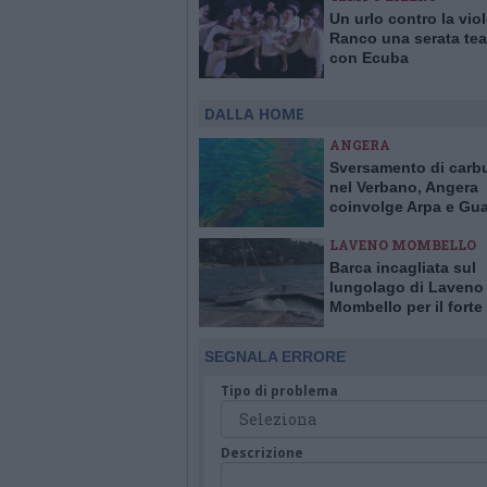
Un urlo contro la vio
Ranco una serata tea
con Ecuba
DALLA HOME
ANGERA
Sversamento di carb
nel Verbano, Angera
coinvolge Arpa e Gua
Costiera per evitare 
LAVENO MOMBELLO
Barca incagliata sul
lungolago di Laveno
Mombello per il forte
SEGNALA ERRORE
Tipo di problema
Descrizione