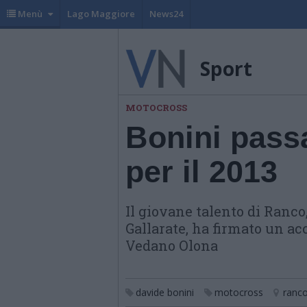
Menù
Lago Maggiore
News24
Sport
MOTOCROSS
Bonini pass
per il 2013
Il giovane talento di Ranco
Gallarate, ha firmato un a
Vedano Olona
davide bonini
motocross
ranc