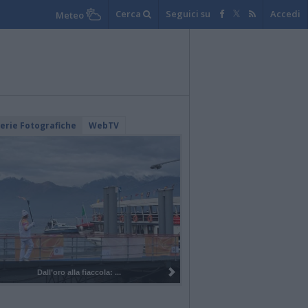
Cerca
Seguici su
Accedi
Meteo
lerie Fotografiche
WebTV
la: ...
I 100 anni del Corpo Musicale di