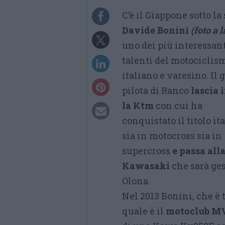
C’è il Giappone sotto la 
Davide Bonini
(foto a l
uno dei più interessan
talenti del motociclis
italiano e varesino. Il
pilota di Ranco
lascia i
la Ktm
con cui ha
conquistato il titolo it
sia in motocross sia in
supercross
e passa all
Kawasaki
che sarà ges
Olona.
Nel 2013 Bonini, che è 
quale è il
motoclub MV