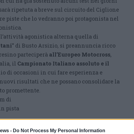
 cui ha già sostenuto alcuni test nei giorni
sarà ripetuta a breve sul circuito del Ciglione
re piste che lo vedranno poi protagonista nel
onistica.
ll’attività agonistica alterna quella di
ntani"
di Busto Arsizio, si preannuncia ricco
aresino parteciperà
all’Europeo Motocross
,
alia, il
Campionato Italiano assoluto e il
io di occasioni in cui fare esperienza e
nuovi risultati che ne possano consolidare la
lto promettente.
am di
n pista
ews -
Do Not Process My Personal Information