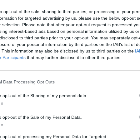
dro
to opt-out of the sale, sharing to third parties, or processing of your per
formation for targeted advertising by us, please use the below opt-out s
 MX2
r selection. Please note that after your opt-out request is processed y
 MX1
eing interest-based ads based on personal information utilized by us or
ri
) alla
disclosed to third parties prior to your opt-out. You may separately opt-
losure of your personal information by third parties on the IAB’s list of
gia Giudici
che affronterà il Tricolore e il
. This information may also be disclosed by us to third parties on the
IA
 la 250.
Participants
that may further disclose it to other third parties.
 Motoclub MV, il presidente
Angelo Verona e il
no confermato la felicità per il nuovo
l Data Processing Opt Outs
 noi e per Davide questa è una scelta di
e dall’Europeo al Tricolore
con una squadra
o opt-out of the Sharing of my personal data.
resotto e con tecnici preparati come Marchese
In
tutti
una grande soddisfazione
. Tra pochi
o opt-out of the Sale of my Personal Data.
i i programmi del Motoclub, ma certamente
In
 sul sostegno dei giovani piloti,
to opt-out of processing my Personal Data for Targeted