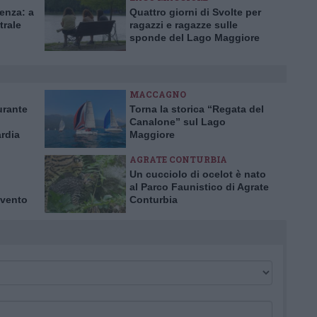
lenza: a
Quattro giorni di Svolte per
trale
ragazzi e ragazze sulle
sponde del Lago Maggiore
MACCAGNO
urante
Torna la storica “Regata del
Canalone” sul Lago
rdia
Maggiore
danni
AGRATE CONTURBIA
Un cucciolo di ocelot è nato
al Parco Faunistico di Agrate
 vento
Conturbia