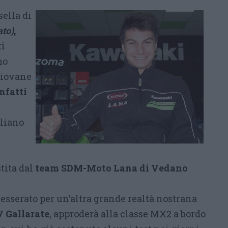
sella di
ato)
,
ti
mo
 giovane
nfatti
aliano
a
tita dal
team SDM-Moto Lana di Vedano
tesserato per un’altra grande realtà nostrana
 Gallarate
, approderà alla classe MX2 a bordo