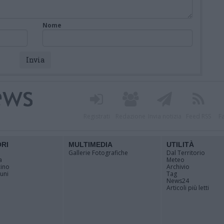
Nome
Registrati
Redazione
Invia notizia
Feed RSS
F
ORI
MULTIMEDIA
UTILITÀ
Gallerie Fotografiche
Dal Territorio
a
Meteo
cino
Archivio
muni
Tag
News24
Articoli più letti