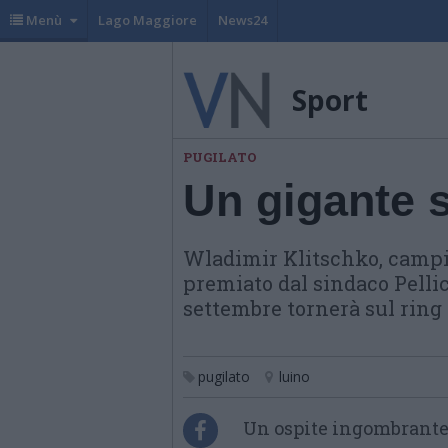
Menù
Lago Maggiore
News24
Sport
PUGILATO
Un gigante 
Wladimir Klitschko, campi
premiato dal sindaco Pellic
settembre tornerà sul ring 
pugilato
luino
Un ospite ingombrante 