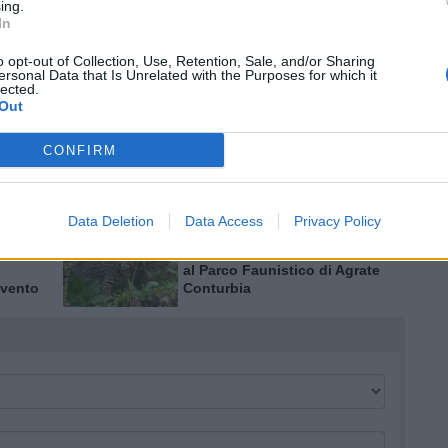
AUTOMOBILISMO
ing.
zzo di
In
Il “Luino – Montegrino” si
decide sul filo di lana:
o
Venenzio vince per 27
o opt-out of Collection, Use, Retention, Sale, and/or Sharing
ersonal Data that Is Unrelated with the Purposes for which it
centesimi
lected.
Out
MACCAGNO
CONFIRM
urante
Torna la storica “Regata del
Canalone” sul Lago
rdia
Maggiore
danni
Data Deletion
Data Access
Privacy Policy
AGRATE CONTURBIA
Un cucciolo di ocelot è nato
al Parco Faunistico di Agrate
 vento
Conturbia