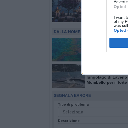
MUSICA
Advertis
Da Germignaga a Bre
Opted 
Bedero: torna Jazz in
Maggiore con quattr
I want t
of my P
concerti “vista lago”
was col
Opted 
DALLA HOME
ANGERA
Sversamento di carb
nel Verbano, Angera
coinvolge Arpa e Gua
Costiera per evitare 
LAVENO MOMBELLO
Barca incagliata sul
lungolago di Laveno
Mombello per il forte
SEGNALA ERRORE
Tipo di problema
Descrizione