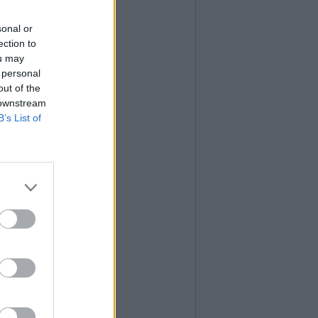
sonal or
ection to
ou may
 personal
out of the
 downstream
B’s List of