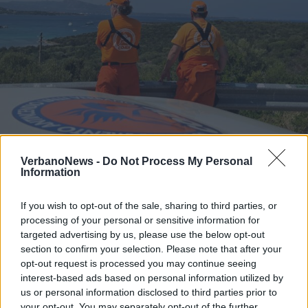
VerbanoNews -
Do Not Process My Personal
LUINO
Information
I volontari del Coav Valli del
Verbano in Sardegna per la
If you wish to opt-out of the sale, sharing to third parties, or
campagna antincendio boschivo
processing of your personal or sensitive information for
2026
targeted advertising by us, please use the below opt-out
section to confirm your selection. Please note that after your
opt-out request is processed you may continue seeing
interest-based ads based on personal information utilized by
us or personal information disclosed to third parties prior to
your opt-out. You may separately opt-out of the further