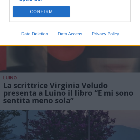
CONFIRM
Data Deletion
Data Access
Privacy Policy
LUINO
La scrittrice Virginia Veludo
presenta a Luino il libro “E mi sono
sentita meno sola”