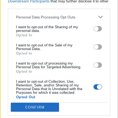
Downstream Participants
that may further disclose it to other
third parties.
Personal Data Processing Opt Outs
CASTELLETTO TICINO - SESTO CALENDE
I want to opt-out of the Sharing of my
personal data.
Castelletto Ticino e Sesto Calende
Opted In
rinnovano il “gemellaggio”
dell’Assunta
I want to opt-out of the Sale of my
Personal Data.
Opted In
I want to opt-out of processing my
Personal Data for Targeted Advertising.
Opted In
I want to opt-out of Collection, Use,
Retention, Sale, and/or Sharing of my
Personal Data that Is Unrelated with the
Purposes for which it was collected.
Opted Out
CONFIRM