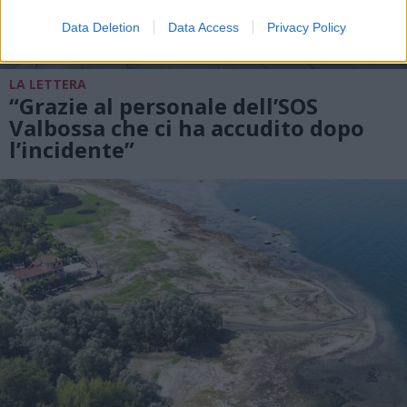
Data Deletion
Data Access
Privacy Policy
LA LETTERA
“Grazie al personale dell’SOS
Valbossa che ci ha accudito dopo
l’incidente”