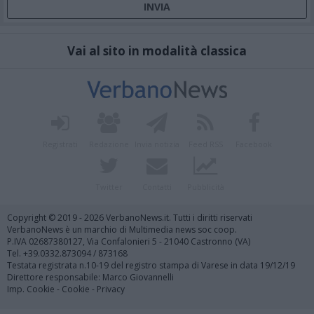
Vai al sito in modalità classica
Registrati
Redazione
Invia notizia
Feed RSS
Facebook
Twitter
Contatti
Pubblicità
Copyright © 2019 - 2026 VerbanoNews.it. Tutti i diritti riservati
VerbanoNews è un marchio di Multimedia news soc coop.
P.IVA 02687380127, Via Confalonieri 5 - 21040 Castronno (VA)
Tel. +39.0332.873094 / 873168
Testata registrata n.10-19 del registro stampa di Varese in data 19/12/19
Direttore responsabile: Marco Giovannelli
Imp. Cookie
-
Cookie
-
Privacy