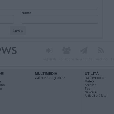
Nome
Registrati
Redazione
Invia notizia
Feed RSS
F
ORI
MULTIMEDIA
UTILITÀ
Gallerie Fotografiche
Dal Territorio
a
Meteo
cino
Archivio
muni
Tag
News24
Articoli più letti