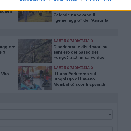
CALENDE
co terzo
Castelletto Ticino e Sesto
taliani
Calende rinnovano il
“gemellaggio” dell’Assunta
LAVENO MOMBELLO
Maggiore
Disorientati e disidratati sul
e 9
sentiero del Sasso del
Fungo: tratti in salvo due
escursionisti inglesi
LAVENO MOMBELLO
 Vito
Il Luna Park torna sul
lungolago di Laveno
Mombello: sconti speciali
per l’inaugurazione