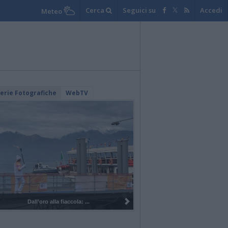
Cerca
Seguici su
Accedi
Meteo
lerie Fotografiche
WebTV
Dall’oro alla fiaccola: ...
I 100 anni del Corpo Mu