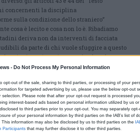
diverso: gli articoli 43 e 44 del “Testo
ni concernenti la disciplina
rme sulla condizione dello straniero”
e cosa è lecito e cosa non lo è.
Ribadiamo
ttadini deriva non da interventi di facciata
ludibili da parte di chi vuole sfuggire a questo
a da azioni continuative e profonde sul
aese e su una stretta collaborazione con le
ews -
Do Not Process My Personal Information
ombattere la microcriminalità.
Insieme per
to opt-out of the sale, sharing to third parties, or processing of your per
istrazione, si è sempre impegnata con
formation for targeted advertising by us, please use the below opt-out s
ro il lavoro nero, lo sfruttamento dei minori e
r selection. Please note that after your opt-out request is processed y
eing interest-based ads based on personal information utilized by us or
investito sulle dotazioni di videosorveglianza
disclosed to third parties prior to your opt-out. You may separately opt-
ere l’illegalità.
Come già aveva detto il
losure of your personal information by third parties on the IAB’s list of
ente visita, Sesto, anche a confronto con la
. This information may also be disclosed by us to third parties on the
IA
Participants
that may further disclose it to other third parties.
uni del Varesotto, non soffre di problemi di