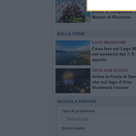
Team Insubrika, stori
posto ai campionati i
Master di Riccione
DALLA HOME
LAGO MAGGIORE
Cosa fare sul Lago 
nel weekend del 7, 8 
agosto
ORTA SAN GIULIO
Arriva la Festa di San
che sul lago d’Orta
illuminerà l’estate
SEGNALA ERRORE
Tipo di problema
Descrizione