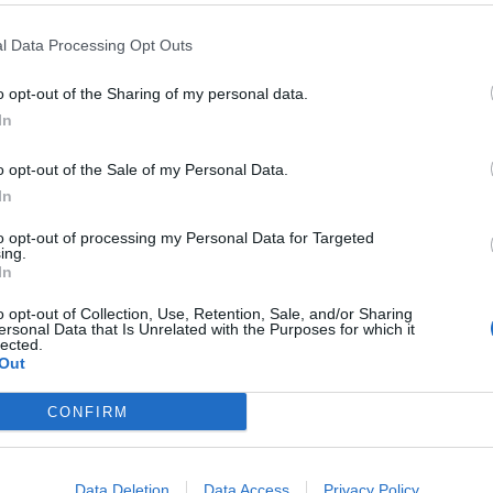
nte acuti».
l Data Processing Opt Outs
o opt-out of the Sharing of my personal data.
Tutti gli eventi
In
di
agosto
Via Confalonieri, 5
o opt-out of the Sale of my Personal Data.
Castronno
In
to opt-out of processing my Personal Data for Targeted
Pubblicato il 14 Luglio 2009
ing.
In
o opt-out of Collection, Use, Retention, Sale, and/or Sharing
ersonal Data that Is Unrelated with the Purposes for which it
lected.
Out
SESTO CALENDE
CONFIRM
 tra
Fugge all’alt dei carabinieri
e
tra Sesto Calende e
Castelletto Ticino: arrestato
un motociclista
Data Deletion
Data Access
Privacy Policy
CASTELLETTO TICINO - SESTO