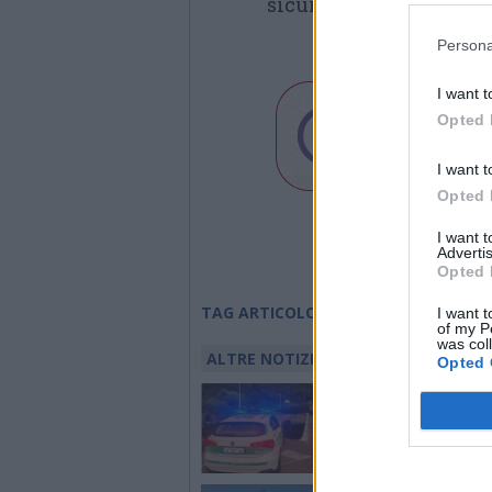
sicurezza particolarme
Persona
I want t
Opted 
I want t
Opted 
I want 
Advertis
Opted 
insieme per sesto
TAG ARTICOLO
I want t
of my P
was col
ALTRE NOTIZIE DI SESTO CALENDE
Opted 
SICUREZZA
Un sabato di controlli
possibili furti, fughe 
sicurezza urbana in
provincia
NUOTO