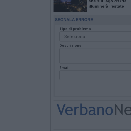
che sul lago d’Orta
illuminerà l’estate
SEGNALA ERRORE
Tipo di problema
Descrizione
Email