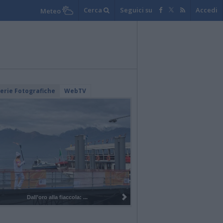
Cerca
Seguici su
Accedi
Meteo
lerie Fotografiche
WebTV
I 100 anni del Corpo Musicale di