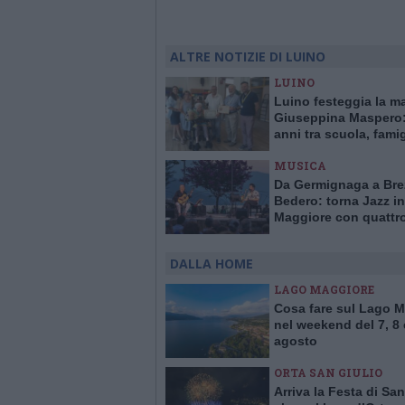
ALTRE NOTIZIE DI LUINO
LUINO
Luino festeggia la m
Giuseppina Maspero:
anni tra scuola, famig
comunità
MUSICA
Da Germignaga a Bre
Bedero: torna Jazz in
Maggiore con quattr
concerti “vista lago”
DALLA HOME
LAGO MAGGIORE
Cosa fare sul Lago 
nel weekend del 7, 8 
agosto
ORTA SAN GIULIO
Arriva la Festa di San