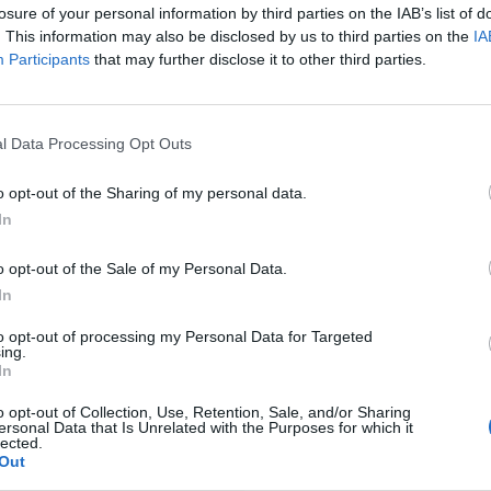
losure of your personal information by third parties on the IAB’s list of
nvolgendo anche gli strumenti della sezione
. This information may also be disclosed by us to third parties on the
IA
Participants
that may further disclose it to other third parties.
ranno proposti i brani più significativi di
l Data Processing Opt Outs
o opt-out of the Sharing of my personal data.
In
o opt-out of the Sale of my Personal Data.
In
to opt-out of processing my Personal Data for Targeted
ing.
In
o opt-out of Collection, Use, Retention, Sale, and/or Sharing
orace Silver altro massimo esponente
ersonal Data that Is Unrelated with the Purposes for which it
lected.
Out