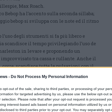
illespie, Max Roach.
o Bebop ha l’accento sulla seconda sillaba;
ggio bebop si sviluppa con le note ed il ritmo
l’uso degli strumenti si fa più libero e
ria scandisce il tempo privilegiando l’uso de
 charleston in levare e proponendo un
improvvisato tra cassa e rullante. Anche il
corre, scandisce tutte le pulsazioni con il
 e talvolta altera gli accordi, inserendosi
ews -
Do Not Process My Personal Information
tici ben definiti o in assolo. Il pianoforte
rno , ricorrendo a nuovi voicing e a ritmi
to opt-out of the sale, sharing to third parties, or processing of your per
formation for targeted advertising by us, please use the below opt-out s
ssivi. Infine gli strumenti a fiato e la voce
r selection. Please note that after your opt-out request is processed y
’unisono , il tema dando successivamente
eing interest-based ads based on personal information utilized by us or
disclosed to third parties prior to your opt-out. You may separately opt-
 improvvisazioni con tempi velocissimi,