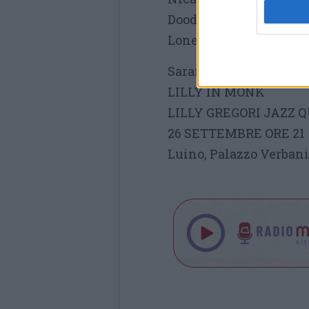
Doodlin
Lonely Woman
Saranno inoltre omaggia
LILLY IN MONK
LILLY GREGORI JAZZ 
26 SETTEMBRE ORE 21
Luino, Palazzo Verban