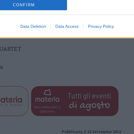
CONFIRM
Data Deletion
Data Access
Privacy Policy
ti Dizzy Gillespie e charlie Parker.
QUARTET
ia
Tutti gli eventi
di
agosto
Via Confalonieri, 5
Castronno
Pubblicato il 22 Settembre 2010