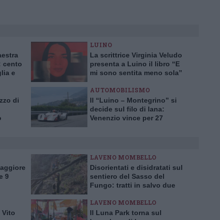
LUINO
aestra
La scrittrice Virginia Veludo
 cento
presenta a Luino il libro “E
lia e
mi sono sentita meno sola”
AUTOMOBILISMO
zzo di
Il “Luino – Montegrino” si
decide sul filo di lana:
o
Venenzio vince per 27
centesimi
LAVENO MOMBELLO
Maggiore
Disorientati e disidratati sul
e 9
sentiero del Sasso del
Fungo: tratti in salvo due
escursionisti inglesi
LAVENO MOMBELLO
 Vito
Il Luna Park torna sul