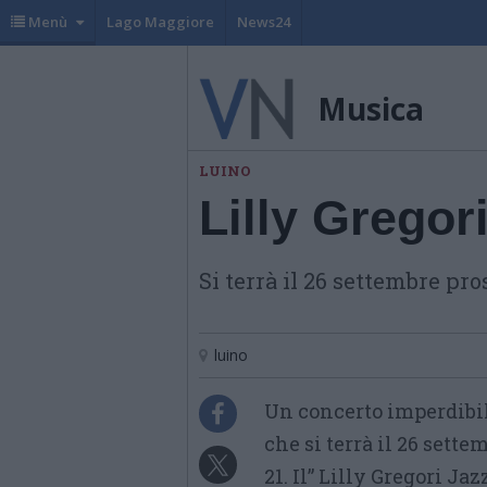
Menù
Lago Maggiore
News24
Musica
LUINO
Lilly Gregor
Si terrà il 26 settembre pr
luino
Un concerto imperdibile
che si terrà il 26 sett
21. Il” Lilly Gregori Ja