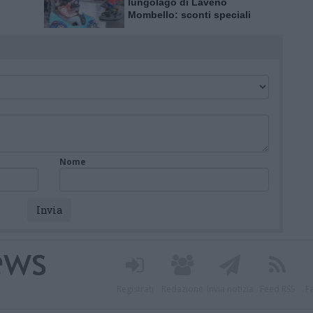
lungolago di Laveno
Mombello: sconti speciali
per l’inaugurazione
Nome
Registrati
Redazione
Invia notizia
Feed RSS
F