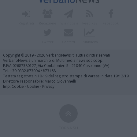
Registrati
Redazione
Invia notizia
Feed RSS
Facebook
Twitter
Contatti
Pubblicità
Copyright © 2019 - 2026 VerbanoNews.it. Tutti i diritti riservati
VerbanoNews è un marchio di Multimedia news soc coop.
P.IVA 02687380127, Via Confalonieri 5 - 21040 Castronno (VA)
Tel. +39.0332.873094 / 873168
Testata registrata n.10-19 del registro stampa di Varese in data 19/12/19
Direttore responsabile: Marco Giovannelli
Imp. Cookie
-
Cookie
-
Privacy
TORNA SU