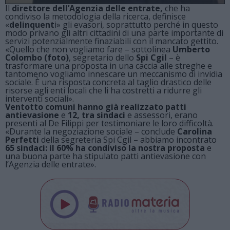
Il
direttore dell’Agenzia delle entrate,
che ha
condiviso la metodologia della ricerca, definisce
«
delinquent
i» gli evasori, soprattutto perché in questo
modo privano gli altri cittadini di una parte importante di
servizi potenzialmente finaziabili con il mancato gettito.
«Quello che non vogliamo fare – sottolinea
Umberto
Colombo (foto)
, segretario dello
Spi Cgil
– è
trasformare una proposta in una caccia alle streghe e
tantomeno vogliamo innescare un meccanismo di invidia
sociale. È una risposta concreta al taglio drastico delle
risorse agli enti locali che li ha costretti a ridurre gli
interventi sociali».
V
entotto comuni hanno già realizzato patti
antievasione
e
12, tra sindaci
e assessori, erano
presenti al De Filippi per testimoniare le loro difficoltà.
«Durante la negoziazione sociale – conclude
Carolina
Perfetti
della segreteria Spi Cgil – abbiamo incontrato
65 sindaci: il 60% ha condiviso la nostra proposta
e
una buona parte ha stipulato patti antievasione con
l’Agenzia delle entrate».