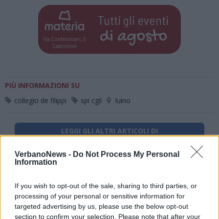
Tutti gli eventi
di
agosto
Via Confalonieri, 5
Castronno
PIÙ INFORMAZIONI SU
collegio de filippi
spi cgil
luino
LEGGI GLI ALTRI ARTICOLI DI
LAVORO
VerbanoNews -
Do Not Process My Personal
Information
If you wish to opt-out of the sale, sharing to third parties, or
processing of your personal or sensitive information for
targeted advertising by us, please use the below opt-out
section to confirm your selection. Please note that after your