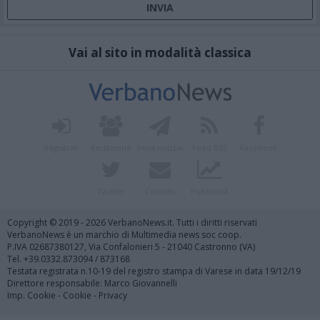
Vai al sito in modalità classica
Registrati
Redazione
Invia notizia
Feed RSS
Facebook
Twitter
Contatti
Pubblicità
Copyright © 2019 - 2026 VerbanoNews.it. Tutti i diritti riservati
VerbanoNews è un marchio di Multimedia news soc coop.
P.IVA 02687380127, Via Confalonieri 5 - 21040 Castronno (VA)
Tel. +39.0332.873094 / 873168
Testata registrata n.10-19 del registro stampa di Varese in data 19/12/19
Direttore responsabile: Marco Giovannelli
Imp. Cookie
-
Cookie
-
Privacy