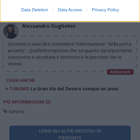
di
agosto
Via Confalonieri, 5
Castronno
Data Deletion
Data Access
Privacy Policy
Alessandro Guglielmi
Sostenerci vuol dire sostenere l'informazione "della porta
accanto". Quell'informazione che sa quanto sia importante
conoscere e ascoltare il territorio e le persone che lo
vivono.
Abbonati
LEGGI ANCHE
TURISMO
La Gran Via del Devero compie un anno
PIÙ INFORMAZIONI SU
turismo
LEGGI GLI ALTRI ARTICOLI DI
PIEMONTE