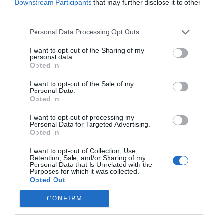
Downstream Participants
that may further disclose it to other
third parties.
La guida è disponibile in forma fisica in
Personal Data Processing Opt Outs
versione base o
“deluxe”
e in forma digitale
I want to opt-out of the Sharing of my
come
e-book
. Esiste inoltre anche la traccia
personal data.
Opted In
gpx dell’intero tragitto, in modo da poter
verificare in qualsiasi momento il proprio
I want to opt-out of the Sale of my
Personal Data.
percorso direttamente dal cellulare ed
Opted In
evitare di perdersi.
I want to opt-out of processing my
Personal Data for Targeted Advertising.
Opted In
I want to opt-out of Collection, Use,
Retention, Sale, and/or Sharing of my
Personal Data that Is Unrelated with the
Purposes for which it was collected.
Opted Out
CONFIRM
Tutti gli eventi