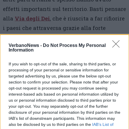
effetti importanti sul territorio. Basti pensare
alla
Via degli Dei
, che è riuscita a far rifiorire
i paesi che attraversa grazie alla forte
promozione che ha ricevuto da enti locali,
VerbanoNews -
Do Not Process My Personal
youtuber, appassionati e interessati».
Information
«Un progetto come la Gran Via del Devero –
If you wish to opt-out of the sale, sharing to third parties, or
sottolinea quindi Rubino – ha però senso
processing of your personal or sensitive information for
targeted advertising by us, please use the below opt-out
solo se si riesce a coinvolgere la popolazione.
section to confirm your selection. Please note that after your
Per questo ci piacerebbe entrare in contatto
opt-out request is processed you may continue seeing
interest-based ads based on personal information utilized by
con comuni, enti, associazioni e attività
us or personal information disclosed to third parties prior to
your opt-out. You may separately opt-out of the further
commerciali del Devero per presentarlo e far
disclosure of your personal information by third parties on the
sì che possa diventare una reale opportunità
IAB’s list of downstream participants. This information may
also be disclosed by us to third parties on the
IAB’s List of
turistica per tutto il territorio
».