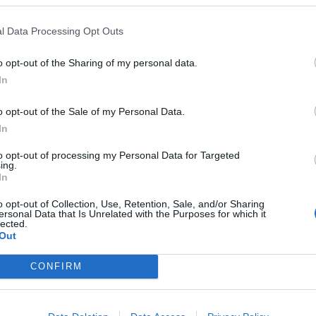
tazioni
. Le temperature saranno piuttosto
l Data Processing Opt Outs
prattutto sulle zone alpine e collinari fino a
emontese, invece, saranno più contenute.
o opt-out of the Sharing of my personal data.
In
 del mattino saranno particolarmente
gelate
e
orno nelle zone in cui la nebbia persisterà
o opt-out of the Sale of my Personal Data.
to
sarà prevalentemente debole e calmo alle
In
ù moderato sulle vallate nordoccidentali, in
to opt-out of processing my Personal Data for Targeted
ing.
ì durante il giorno e mercoledì con parziale
In
ata.
o opt-out of Collection, Use, Retention, Sale, and/or Sharing
ersonal Data that Is Unrelated with the Purposes for which it
lected.
Tutti gli eventi
Out
di
agosto
CONFIRM
Via Confalonieri, 5
Castronno