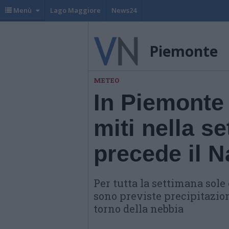
Menù
Lago Maggiore
News24
Piemonte
METEO
In Piemonte
miti nella s
precede il N
Per tutta la settimana sol
sono previste precipitazi
torno della nebbia