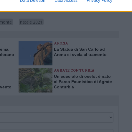
Data Deletion
Data Access
Privacy Policy
Pubblicato il 13 Dicembre 2021
emonte
natale 2021
ARONA
nema,
La Statua di San Carlo ad
olorano
Arona si svela al tramonto
AGRATE CONTURBIA
Un cucciolo di ocelot è nato
al Parco Faunistico di Agrate
 vento
Conturbia