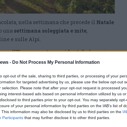
colata, nella settimana che precede il
Natale
vo una
settimana soleggiata e mite
,
ine e sulle Alpi.
one sull’Europa centro-occidentale
, la regione
per un lungo periodo che dovrebbe durare
ews -
Do Not Process My Personal Information
settimana
, con
giornate più umide tra
to opt-out of the sale, sharing to third parties, or processing of your per
’aria sarà piuttosto mite, con un marcato
formation for targeted advertising by us, please use the below opt-out s
lo zero termico sulla regione. Splenderà il
r selection. Please note that after your opt-out request is processed y
ncherà qualche
nube alta
a tratti.
eing interest-based ads based on personal information utilized by us or
disclosed to third parties prior to your opt-out. You may separately opt-
losure of your personal information by third parties on the IAB’s list of
il graduale
ritorno delle nebbie
che potranno
. This information may also be disclosed by us to third parties on the
IA
 specialmente da metà settimana, e che
Participants
that may further disclose it to other third parties.
nche durante la giornata ma ad ogni modo non