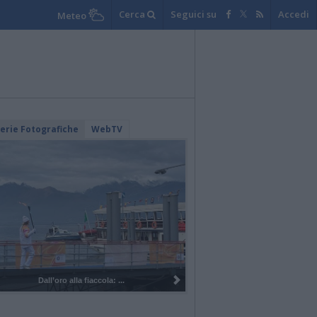
Cerca
Seguici su
Accedi
Meteo
lerie Fotografiche
WebTV
Dall’oro alla fiaccola: ...
I 100 anni del Corpo Music