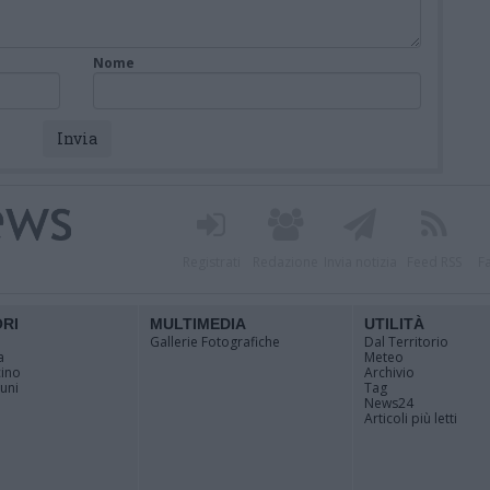
Nome
Registrati
Redazione
Invia notizia
Feed RSS
F
ORI
MULTIMEDIA
UTILITÀ
Gallerie Fotografiche
Dal Territorio
a
Meteo
cino
Archivio
muni
Tag
News24
Articoli più letti