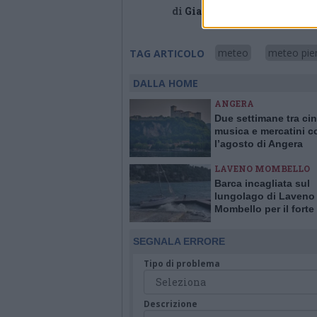
di
Giada Vassallo
meteo
meteo pi
TAG ARTICOLO
DALLA HOME
ANGERA
Due settimane tra ci
musica e mercatini c
l’agosto di Angera
LAVENO MOMBELLO
Barca incagliata sul
lungolago di Laveno
Mombello per il forte
SEGNALA ERRORE
Tipo di problema
Descrizione