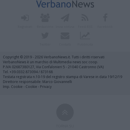
Registrati
Redazione
Invia notizia
Feed RSS
Facebook
Twitter
Contatti
Pubblicità
Copyright © 2019 - 2026 VerbanoNews.it. Tutti i diritti riservati
VerbanoNews è un marchio di Multimedia news soc coop.
P.IVA 02687380127, Via Confalonieri 5 - 21040 Castronno (VA)
Tel. +39.0332.873094 / 873168
Testata registrata n.10-19 del registro stampa di Varese in data 19/12/19
Direttore responsabile: Marco Giovannelli
Imp. Cookie
-
Cookie
-
Privacy
TORNA SU