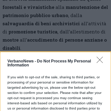
forestali e vivaistiche
alla
manutenzione del
patrimonio pubblico urbano
, dalla
salvaguardia di beni archivistici
all’attività
di
promozione turistica
, dall’allestimento di
mostre
all’
accudimento di persone anziane o
disabili
.
VerbanoNews -
Do Not Process My Personal
Information
If you wish to opt-out of the sale, sharing to third parties, or
processing of your personal or sensitive information for
targeted advertising by us, please use the below opt-out
Tutti gli eventi
section to confirm your selection. Please note that after your
di
agosto
opt-out request is processed you may continue seeing
Via Confalonieri, 5
interest-based ads based on personal information utilized by
Castronno
us or personal information disclosed to third parties prior to