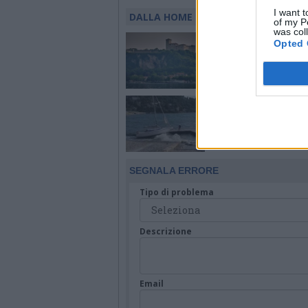
I want t
DALLA HOME
of my P
was col
ANGERA
Opted 
Due settimane tra ci
musica e mercatini c
l’agosto di Angera
LAVENO MOMBELLO
Barca incagliata sul
lungolago di Laveno
Mombello per il forte
SEGNALA ERRORE
Tipo di problema
Descrizione
Email