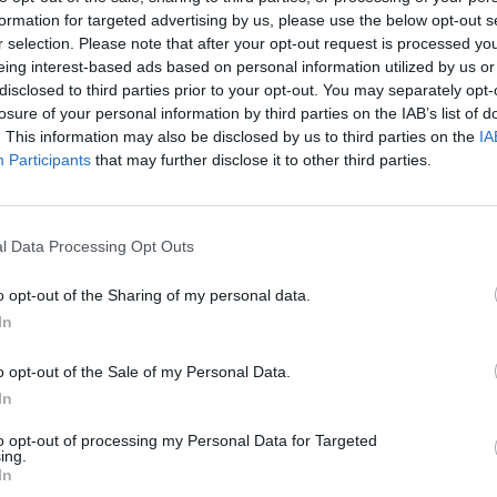
per questo di avere al più presto in
formation for targeted advertising by us, please use the below opt-out s
nte Cirio e l’Assessore Icardi”. Duro il
r selection. Please note that after your opt-out request is processed y
nini
e
Quaretta
, che hanno anche avanzato
eing interest-based ads based on personal information utilized by us or
disclosed to third parties prior to your opt-out. You may separately opt-
 della delibera adottata dalla giunta regionale.
losure of your personal information by third parties on the IAB’s list of
 per impugnarla: provvedimento vergognoso,
. This information may also be disclosed by us to third parties on the
IA
Participants
that may further disclose it to other third parties.
rio” ha rimarcato il primo cittadino di Quarna
l Data Processing Opt Outs
Tutti gli eventi
o opt-out of the Sharing of my personal data.
di
agosto
Via Confalonieri, 5
In
Castronno
o opt-out of the Sale of my Personal Data.
In
Pubblicato il 01 Ottobre 2020
to opt-out of processing my Personal Data for Targeted
ing.
iemonte
In