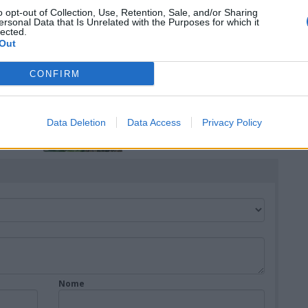
o opt-out of Collection, Use, Retention, Sale, and/or Sharing
ersonal Data that Is Unrelated with the Purposes for which it
lected.
ARONA
Out
nema,
La Statua di San Carlo ad
olorano
Arona si svela al tramonto
CONFIRM
AGRATE CONTURBIA
Un cucciolo di ocelot è nato
Data Deletion
Data Access
Privacy Policy
al Parco Faunistico di Agrate
 vento
Conturbia
Nome