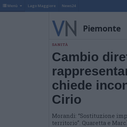
Menù
Lago Maggiore
News24
Piemonte
SANITÀ
Cambio diret
rappresenta
chiede inco
Cirio
Morandi: “Sostituzione imp
territorio”. Quaretta e Marc