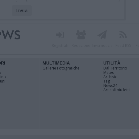
Registrati
Redazione
Invia notizia
Feed RSS
F
ORI
MULTIMEDIA
UTILITÀ
Gallerie Fotografiche
Dal Territorio
a
Meteo
cino
Archivio
muni
Tag
News24
Articoli più letti