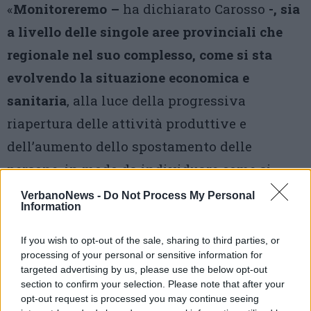
«
Monitoreremo –
ha dichiarato Carosso
-, sia
a livello delle singole aree provinciali che
regionale nel suo complesso, come si sta
evolvendo la situazione economica e
sanitaria
, alla luce della progressiva
riapertura delle attività produttive e
dell’aumento dello spostamento delle
persone, in modo da individuare come si
suddividono gli eventuali nuovi contagi per
VerbanoNews -
Do Not Process My Personal
Information
categorie sociali e produttive, ed intuire dove
e perché si potrebbero verificare zone o
If you wish to opt-out of the sale, sharing to third parties, or
processing of your personal or sensitive information for
settori sui quali concentrare l’attenzione per
targeted advertising by us, please use the below opt-out
evitare una nuova chiusura».
section to confirm your selection. Please note that after your
opt-out request is processed you may continue seeing