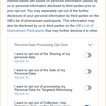
interest-based ads based on personal information utilized by
Per questo motivo, spiega il comitato, i dati
us or personal information disclosed to third parties prior to
verranno inviati all’Ires, che provvederà alla
your opt-out. You may separately opt-out of the further
disclosure of your personal information by third parties on the
redazione di un rapporto settimanale. A
IAB’s list of downstream participants. This information may
carattere periodico tutti i componenti si
also be disclosed by us to third parties on the
IAB’s List of
Downstream Participants
that may further disclose it to other
incontreranno per via telematica per
third parties.
analizzare la situazione e suggerire le
Personal Data Processing Opt Outs
disposizioni che si potrebbero rendere
I want to opt-out of the Sharing of my
necessarie.
personal data.
Opted In
I want to opt-out of the Sale of my
Personal Data.
Opted In
I want to opt-out of processing my
Personal Data for Targeted Advertising.
Opted In
Tutti gli eventi
I want to opt-out of Collection, Use,
Retention, Sale, and/or Sharing of my