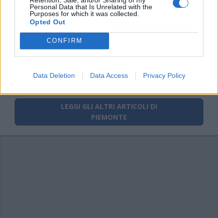
di
agosto
Via Confalonieri, 5
Personal Data that Is Unrelated with the
Castronno
Purposes for which it was collected.
Opted Out
CONFIRM
PIÙ INFORMAZIONI SU
comitato istituzionale
fase2
fase2 coronavirus
Data Deletion
Data Access
Privacy Policy
piemonte
alberto cirio
fabio carosso
LEGGI GLI ALTRI ARTICOLI DI
PIEMONTE