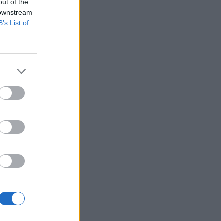
out of the
 downstream
B’s List of