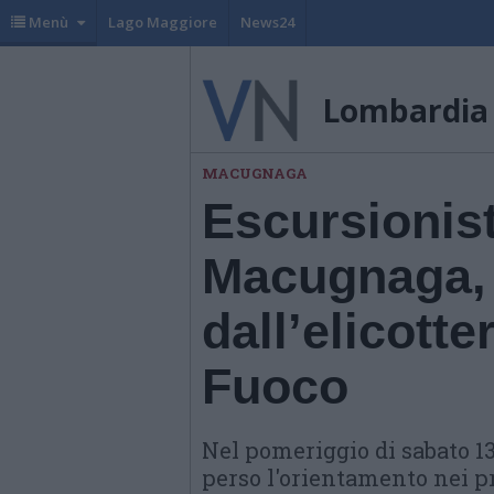
Menù
Lago Maggiore
News24
Lombardia
MACUGNAGA
Escursionist
Macugnaga, 
dall’elicotte
Fuoco
Nel pomeriggio di sabato 
perso l'orientamento nei p