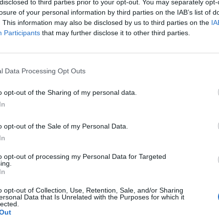
disclosed to third parties prior to your opt-out. You may separately opt-
, il Comando provinciale dei
Vigili del Fuoco
losure of your personal information by third parties on the IAB’s list of
sola
ha richiesto l’intervento
dell’elicottero
. This information may also be disclosed by us to third parties on the
IA
igili del Fuoco che ha sede a Malpensa.
Participants
that may further disclose it to other third parties.
iduato
l’escursionista e il suo cane,
o di entrambi
mediante il velivolo. Una volta
l Data Processing Opt Outs
o e animale sono stati trasportati a valle e
o opt-out of the Sharing of my personal data.
i. L’intervento si è concluso positivamente
In
 l’escursionista né per il suo fedele
o opt-out of the Sale of my Personal Data.
mpe.
In
to opt-out of processing my Personal Data for Targeted
ing.
Tutti gli eventi
In
di
agosto
Via Confalonieri, 5
o opt-out of Collection, Use, Retention, Sale, and/or Sharing
Castronno
ersonal Data that Is Unrelated with the Purposes for which it
lected.
Out