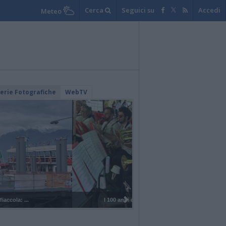
Cerca
Seguici su
Accedi
Meteo
lerie Fotografiche
WebTV
I 100 anni del Corpo Musicale di