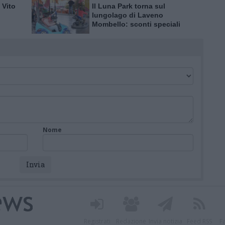
 Vito
Il Luna Park torna sul
lungolago di Laveno
Mombello: sconti speciali
per l’inaugurazione
Nome
Registrati
Redazione
Invia notizia
Feed RSS
F