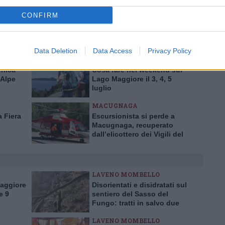
Pubblicato il 13 Giugno 2026
CONFIRM
Data Deletion
Data Access
Privacy Policy
LAGO MAGGIORE
nica
Cosa fare nel weekend sul
 Alpe
Lago Maggiore il 3, 4, 5
luglio
MACUGNAGA
 Fiera
Escursionista si perde a
Macugnaga, recuperato
dall’elicottero dei Vigili del
Fuoco
LAVENO MOMBELLO
Maggiore
Disorientati e disidratati sul
e 9
sentiero del Sasso del
Fungo: tratti in salvo due
escursionisti inglesi
LAVENO MOMBELLO