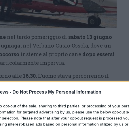
ne
nel tardo pomeriggio di
sabato 13 giugno
ugnaga,
nel Verbano-Cusio-Ossola, dove
un
soccorso
insieme al proprio cane
dopo essersi
articolarmente impervia.
torno alle
16.30.
L’uomo stava percorrendo il
ecco conduce verso l’abitato
di Macugnaga
hiarire, ha perso
ews -
Do Not Process My Personal Information
l’orientamento.
Nel
l percorso corretto si è ritrovato
in un’area
to opt-out of the sale, sharing to third parties, or processing of your per
a possibilità di proseguire in sicurezza.
formation for targeted advertising by us, please use the below opt-out s
r selection. Please note that after your opt-out request is processed y
mente la zona e portare a termine le
eing interest-based ads based on personal information utilized by us or