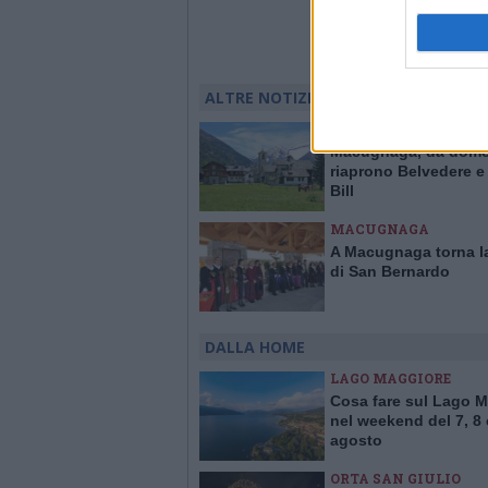
ALTRE NOTIZIE DI MACUGNAGA
MACUGNAGA
Macugnaga, da dome
riaprono Belvedere e
Bill
MACUGNAGA
A Macugnaga torna la
di San Bernardo
DALLA HOME
LAGO MAGGIORE
Cosa fare sul Lago 
nel weekend del 7, 8 
agosto
ORTA SAN GIULIO