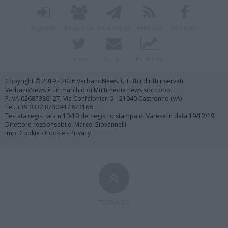
Registrati
Redazione
Invia notizia
Feed RSS
Facebook
Twitter
Contatti
Pubblicità
Copyright © 2019 - 2026 VerbanoNews.it. Tutti i diritti riservati
VerbanoNews è un marchio di Multimedia news soc coop.
P.IVA 02687380127, Via Confalonieri 5 - 21040 Castronno (VA)
Tel. +39.0332.873094 / 873168
Testata registrata n.10-19 del registro stampa di Varese in data 19/12/19
Direttore responsabile: Marco Giovannelli
Imp. Cookie
-
Cookie
-
Privacy
TORNA SU