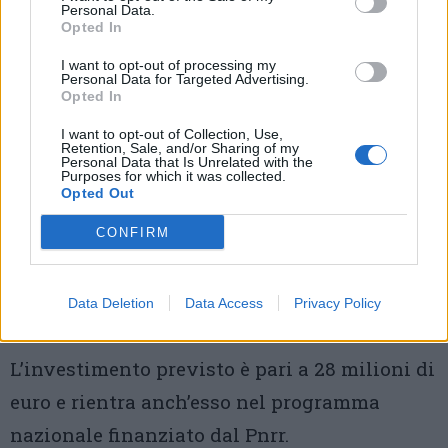
Personal Data.
linea
. Durante i lavori sarà chiusa anche la
Opted In
strada che attraversa il ponte sopra la
I want to opt-out of processing my
ferrovia.
Personal Data for Targeted Advertising.
Opted In
Arona-Oleggio: un mese di stop per
I want to opt-out of Collection, Use,
la tecnologia ferroviaria europea
Retention, Sale, and/or Sharing of my
Personal Data that Is Unrelated with the
Purposes for which it was collected.
Anche la linea Arona-Oleggio sarà
Opted Out
interessata da una lunga interruzione. Dal 30
CONFIRM
maggio al 26 giugno la circolazione è
sospesa tra Arona e Oleggio per consentire la
Data Deletion
Data Access
Privacy Policy
realizzazione del nuovo sistema Ertms
.
L’investimento previsto è pari a 28 milioni di
euro e rientra anch’esso nel programma
nazionale finanziato dal Pnrr.