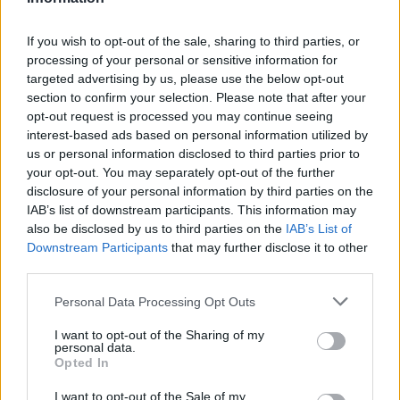
If you wish to opt-out of the sale, sharing to third parties, or
processing of your personal or sensitive information for
targeted advertising by us, please use the below opt-out
section to confirm your selection. Please note that after your
opt-out request is processed you may continue seeing
interest-based ads based on personal information utilized by
us or personal information disclosed to third parties prior to
your opt-out. You may separately opt-out of the further
Arona-Sesto Calende:
disclosure of your personal information by third parties on the
manutenzione straordinaria sul
IAB’s list of downstream participants. This information may
ponte ferroviario
also be disclosed by us to third parties on the
IAB’s List of
Downstream Participants
that may further disclose it to other
Più avanti nell’estate, dal 20 al 26 luglio, sarà
third parties.
chiusa la tratta tra Arona e Sesto Calende.
Personal Data Processing Opt Outs
L’intervento, del valore di 300mila euro,
I want to opt-out of the Sharing of my
personal data.
prevede la
manutenzione straordinaria della
Opted In
travata situata al chilometro 43+316 della
I want to opt-out of the Sale of my