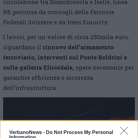
circolazione tra Domodossola e Iselle, linea
Rfi percorsa da convogli delle Ferrovie
Federali Svizzere e da treni Eurocity.
I lavori, per un valore di circa 250mila euro,
riguardano il
rinnovo dell’armamento
ferroviario, interventi sul Ponte Boldrini e
sulla galleria Elicoidale,
opere necessarie per
garantire efficienza e sicurezza
dell’infrastruttura.
VerbanoNews -
Do Not Process My Personal
Information