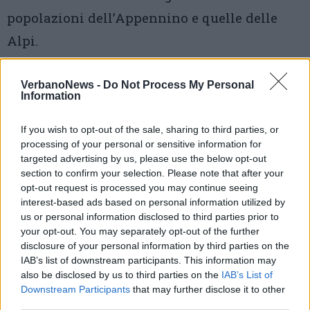
popolazioni dell’Appennino e quelle delle
Alpi.
VerbanoNews -
Do Not Process My Personal
Information
If you wish to opt-out of the sale, sharing to third parties, or
processing of your personal or sensitive information for
Tutti gli eventi
targeted advertising by us, please use the below opt-out
section to confirm your selection. Please note that after your
di
agosto
opt-out request is processed you may continue seeing
Via Confalonieri, 5
Castronno
interest-based ads based on personal information utilized by
us or personal information disclosed to third parties prior to
your opt-out. You may separately opt-out of the further
Roberto Morandi
disclosure of your personal information by third parties on the
IAB’s list of downstream participants. This information may
also be disclosed by us to third parties on the
IAB’s List of
Fare giornalismo vuol dire raccontare i fatti, avere il
Downstream Participants
that may further disclose it to other
coraggio di interpretarli, a volte anche cercare nel
third parties.