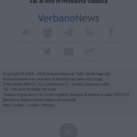
Vai al sito in modalità classica
Registrati
Redazione
Invia notizia
Feed RSS
Facebook
Twitter
Contatti
Pubblicità
Copyright © 2019 - 2026 VerbanoNews.it. Tutti i diritti riservati
VerbanoNews è un marchio di Multimedia news soc coop.
P.IVA 02687380127, Via Confalonieri 5 - 21040 Castronno (VA)
Tel. +39.0332.873094 / 873168
Testata registrata n.10-19 del registro stampa di Varese in data 19/12/19
Direttore responsabile: Marco Giovannelli
Imp. Cookie
-
Cookie
-
Privacy