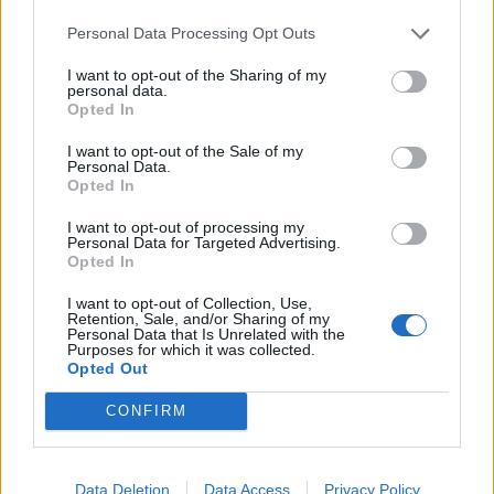
passato le radici di ciò che viviamo. È quello che provo a
fare.
Personal Data Processing Opt Outs
Abbonati
I want to opt-out of the Sharing of my
LEGGI ANCHE
personal data.
Opted In
AMBIENTE
“Giù le mani dal lupo”, per il Wwf gli
abbattimenti non sono la soluzione
I want to opt-out of the Sale of my
Personal Data.
PIÙ INFORMAZIONI SU
Opted In
somma lombardo
I want to opt-out of processing my
Personal Data for Targeted Advertising.
Opted In
LEGGI GLI ALTRI ARTICOLI DI
I want to opt-out of Collection, Use,
LOMBARDIA
Retention, Sale, and/or Sharing of my
Personal Data that Is Unrelated with the
Purposes for which it was collected.
Opted Out
CONFIRM
Data Deletion
Data Access
Privacy Policy