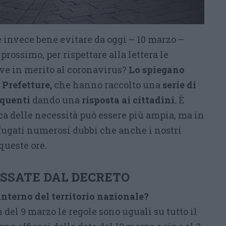
 è invece bene evitare da oggi – 10 marzo –
prossimo, per rispettare alla lettera le
ve in merito al coronavirus?
Lo spiegano
 Prefetture,
che hanno raccolto una
serie di
equenti
dando una
risposta ai cittadini.
È
ca delle necessità può essere più ampia, ma in
ugati numerosi dubbi che anche i nostri
queste ore.
ESSATE DAL DECRETO
’interno del territorio nazionale?
 del 9 marzo le regole sono uguali su tutto il