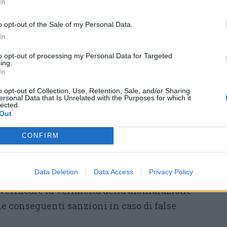
In
edico e limitare al massimo il contatto con
o opt-out of the Sale of my Personal Data.
In
vate esigenze lavorative”? I lavoratori
o a dimostrare le “comprovate esigenze
to opt-out of processing my Personal Data for Targeted
ing.
In
re per andare al lavoro, anche se è
o opt-out of Collection, Use, Retention, Sale, and/or Sharing
istanza, ove possibile, o prendere ferie o
ersonal Data that Is Unrelated with the Purposes for which it
lected.
ignifica che si deve essere in grado di
Out
ndando (o tornando) al lavoro, anche tramite
CONFIRM
colante di cui alla FAQ n. 1 o con ogni altro
non veridicità costituisce reato. In caso di
Data Deletion
Data Access
Privacy Policy
hiarare la propria necessità lavorativa. Sarà
 verificare la veridicità della dichiarazione
le conseguenti sanzioni in caso di false