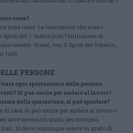
ono efficaci dalla data del 10 marzo e sino al 3
zone rosse?
te zone rosse. Le limitazioni che erano
 dpcm del 1° marzo (con l’istituzione di
sono cessate. Ormai, con il dpcm del 9 marzo,
r tutti.
ELLE PERSONE
vitare ogni spostamento delle persone
ivieti? Si può uscire per andare al lavoro?
misura della quarantena, si può spostare?
e di casa. Si può uscire per andare al lavoro o
per altre necessità, quali, per esempio,
nziali. Si deve comunque essere in grado di