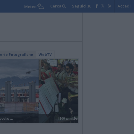
Cerca
Seguici su
Accedi
Meteo
lerie Fotografiche
WebTV
I 100 anni del Corpo Musicale di