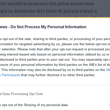
te autodichiarazione che potrà essere resa
ià in dotazione alle forze di polizia statali e
lle autodichiarazioni sarà oggetto di controlli
ridicità costituisce reato. È comunque
ews -
Do Not Process My Personal Information
istanza, ove possibile, o prendere ferie o
to opt-out of the sale, sharing to third parties, or processing of your per
da ragione, è richiesto e necessario restare a
formation for targeted advertising by us, please use the below opt-out s
.
r selection. Please note that after your opt-out request is processed y
ieto assoluto” di uscire da casa per chi è
eing interest-based ads based on personal information utilized by us or
disclosed to third parties prior to your opt-out. You may separately opt-
o risulti positivo al virus.
losure of your personal information by third parties on the IAB’s list of
e lavoro in un altro, posso fare “avanti e
. This information may also be disclosed by us to third parties on the
IA
Participants
that may further disclose it to other third parties.
iustificato per esigenze lavorative.
gli spostamenti per chi ha sintomi da
l Data Processing Opt Outs
e febbre superiore a 37,5?
o opt-out of the Sharing of my personal data.
omanda fortemente di rimanere a casa,